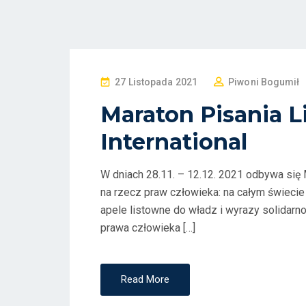
P
27 Listopada 2021
Piwoni Bogumił
O
Maraton Pisania 
S
International
T
E
D
W dniach 28.11. – 12.12. 2021 odbywa się 
O
na rzecz praw człowieka: na całym świecie
N
apele listowne do władz i wyrazy solidarn
prawa człowieka […]
Read More