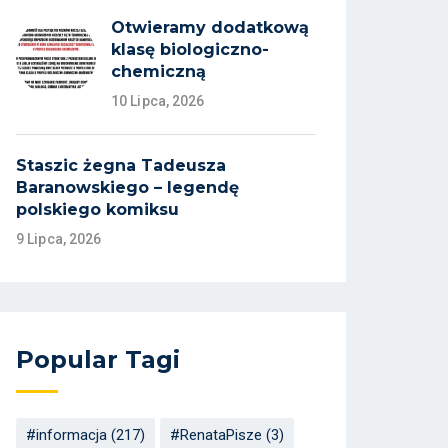
Otwieramy dodatkową
klasę biologiczno-
chemiczną
10 Lipca, 2026
Staszic żegna Tadeusza
Baranowskiego – legendę
polskiego komiksu
9 Lipca, 2026
Popular Tagi
#informacja
(217)
#RenataPisze
(3)