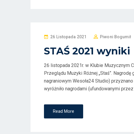
P
26 Listopada 2021
Piwoni Bogumił
O
STAŚ 2021 wyniki
S
T
26 listopada 2021r. w Klubie Muzycznym Ce
E
Przeglądu Muzyki Różnej „Staś”. Nagrodę gł
D
nagraniowym Wesoła24 Studio) przyznano
O
wyróżniło nagrodami (ufundowanymi przez
N
Read More