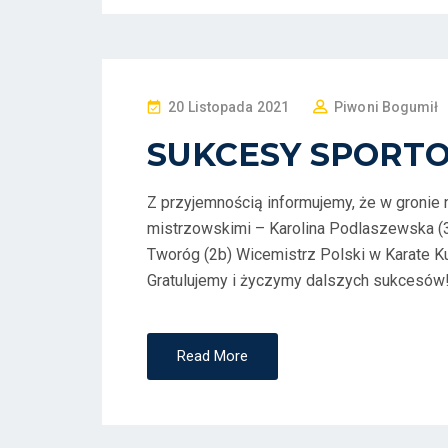
P
20 Listopada 2021
Piwoni Bogumił
O
SUKCESY SPORT
S
T
Z przyjemnością informujemy, że w gronie 
E
mistrzowskimi – Karolina Podlaszewska (3
D
Tworóg (2b) Wicemistrz Polski w Karate K
O
Gratulujemy i życzymy dalszych sukcesów! 
N
Read More