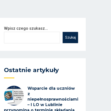
Wpisz czego szukasz...
Szukaj
Ostatnie artykuły
Wsparcie dla uczniów
z
niepełnosprawnościami
– I LO w Lublinie
przypomina o terminie składania