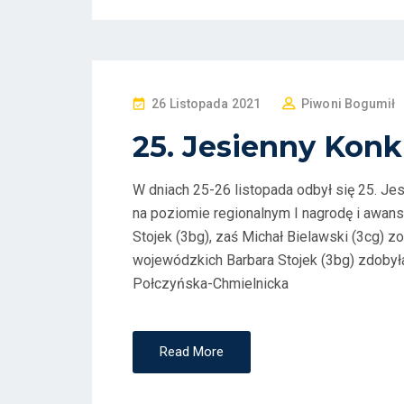
P
26 Listopada 2021
Piwoni Bogumił
O
25. Jesienny Konk
S
T
W dniach 25-26 listopada odbył się 25. Je
E
na poziomie regionalnym I nagrodę i awa
D
Stojek (3bg), zaś Michał Bielawski (3cg) z
O
wojewódzkich Barbara Stojek (3bg) zdobyła
N
Połczyńska-Chmielnicka
Read More