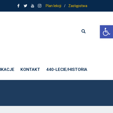
Plan lekcji
/
Zastępstwa
Ot
IKACJE
KONTAKT
440-LECIE/HISTORIA