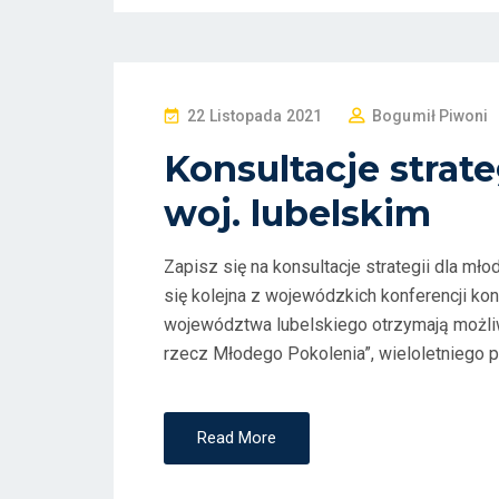
P
22 Listopada 2021
Bogumił Piwoni
O
Konsultacje strat
S
woj. lubelskim
T
E
D
Zapisz się na konsultacje strategii dla mł
O
się kolejna z wojewódzkich konferencji kon
N
województwa lubelskiego otrzymają możli
rzecz Młodego Pokolenia”, wieloletniego p
Read More