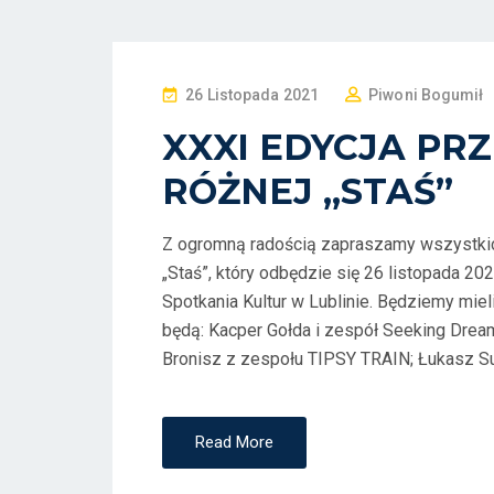
P
26 Listopada 2021
Piwoni Bogumił
O
XXXI EDYCJA PR
S
RÓŻNEJ „STAŚ”
T
E
D
Z ogromną radością zapraszamy wszystkic
O
„Staś”, który odbędzie się 26 listopada 2
N
Spotkania Kultur w Lublinie. Będziemy miel
będą: Kacper Gołda i zespół Seeking Dreams
Bronisz z zespołu TIPSY TRAIN; Łukasz Su
Read More