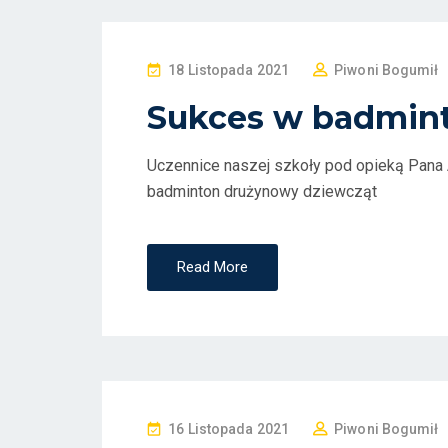
P
18 Listopada 2021
Piwoni Bogumił
O
Sukces w badmin
S
T
Uczennice naszej szkoły pod opieką Pana 
E
badminton drużynowy dziewcząt
D
O
N
Read More
P
16 Listopada 2021
Piwoni Bogumił