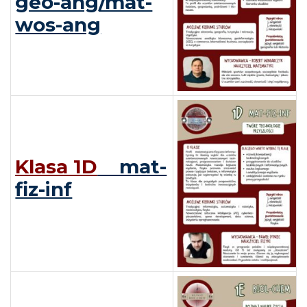
geo-ang/mat-
wos-ang
Klasa 1D
mat-
fiz-inf