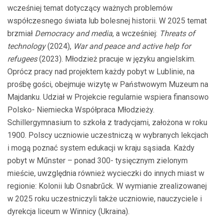
wcześniej temat dotyczący ważnych problemów
współczesnego świata lub bolesnej historii. W 2025 temat
brzmiał
Democracy and media
, a wcześniej:
Threats of
technology
(2024),
War and peace and active help for
refugees
(2023). Młodzież pracuje w języku angielskim.
Oprócz pracy nad projektem każdy pobyt w Lublinie, na
prośbę gości, obejmuje wizytę w Państwowym Muzeum na
Majdanku. Udział w Projekcie regularnie wspiera finansowo
Polsko- Niemiecka Współpraca Młodzieży.
Schillergymnasium to szkoła z tradycjami, założona w roku
1900. Polscy uczniowie uczestniczą w wybranych lekcjach
i mogą poznać system edukacji w kraju sąsiada. Każdy
pobyt w Műnster – ponad 300- tysięcznym zielonym
mieście, uwzględnia również wycieczki do innych miast w
regionie: Kolonii lub Osnabrűck. W wymianie zrealizowanej
w 2025 roku uczestniczyli także uczniowie, nauczyciele i
dyrekcja liceum w Winnicy (Ukraina).