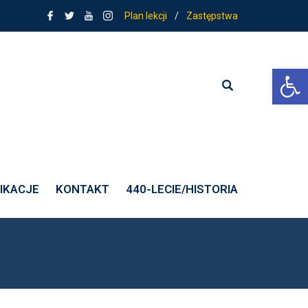
Plan lekcji
/
Zastępstwa
Ot
IKACJE
KONTAKT
440-LECIE/HISTORIA