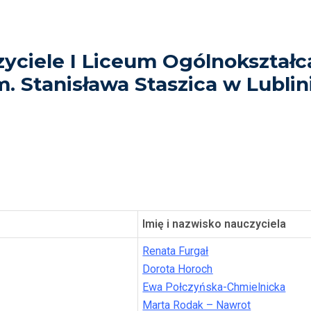
yciele I Liceum Ogólnokształ
m. Stanisława Staszica w Lublin
Imię i nazwisko nauczyciela
Renata Furgał
Dorota Horoch
Ewa Połczyńska-Chmielnicka
Marta Rodak – Nawrot