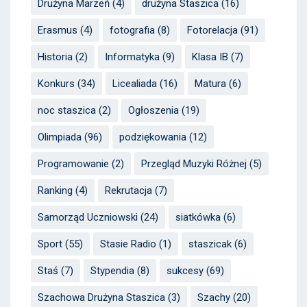
Drużyna Marzeń
(4)
drużyna Staszica
(16)
Erasmus
(4)
fotografia
(8)
Fotorelacja
(91)
Historia
(2)
Informatyka
(9)
Klasa IB
(7)
Konkurs
(34)
Licealiada
(16)
Matura
(6)
noc staszica
(2)
Ogłoszenia
(19)
Olimpiada
(96)
podziękowania
(12)
Programowanie
(2)
Przegląd Muzyki Różnej
(5)
Ranking
(4)
Rekrutacja
(7)
Samorząd Uczniowski
(24)
siatkówka
(6)
Sport
(55)
Stasie Radio
(1)
staszicak
(6)
Staś
(7)
Stypendia
(8)
sukcesy
(69)
Szachowa Drużyna Staszica
(3)
Szachy
(20)