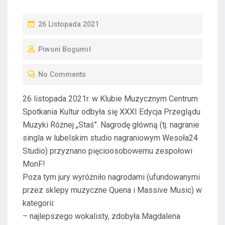
P
26 Listopada 2021
O
Piwoni Bogumił
S
T
No Comments
E
D
26 listopada 2021r. w Klubie Muzycznym Centrum
O
Spotkania Kultur odbyła się XXXI Edycja Przeglądu
N
Muzyki Różnej „Staś”. Nagrodę główną (tj. nagranie
singla w lubelskim studio nagraniowym Wesoła24
Studio) przyznano pięcioosobowemu zespołowi
MonF!
Poza tym jury wyróżniło nagrodami (ufundowanymi
przez sklepy muzyczne Quena i Massive Music) w
kategorii:
– najlepszego wokalisty, zdobyła Magdalena