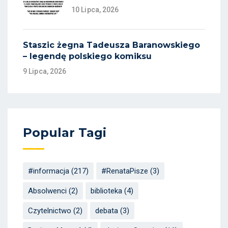
10 Lipca, 2026
Staszic żegna Tadeusza Baranowskiego
– legendę polskiego komiksu
9 Lipca, 2026
Popular Tagi
#informacja
(217)
#RenataPisze
(3)
Absolwenci
(2)
biblioteka
(4)
Czytelnictwo
(2)
debata
(3)