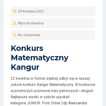
P
29 Kwietnia 2021
O
Wpis Archiwalny
S
T
No Comments
E
D
Konkurs
O
Matematyczny
N
Kangur
22 kwietnia w formie zdalnej odbył się w naszej
szkole konkurs Kangur Matematyczny. W konkursie
uczestniczyli uczniowie klas pierwszych i drugich.
Najlepsze wyniki w szkole uzyskali:
kategoria JUNIOR: Piotr Ochal 2dp Aleksandra