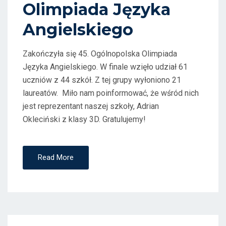
D
Olimpiada Języka
O
Angielskiego
N
Zakończyła się 45. Ogólnopolska Olimpiada
Języka Angielskiego. W finale wzięło udział 61
uczniów z 44 szkół. Z tej grupy wyłoniono 21
laureatów. Miło nam poinformować, że wśród nich
jest reprezentant naszej szkoły, Adrian
Okleciński z klasy 3D. Gratulujemy!
Read More