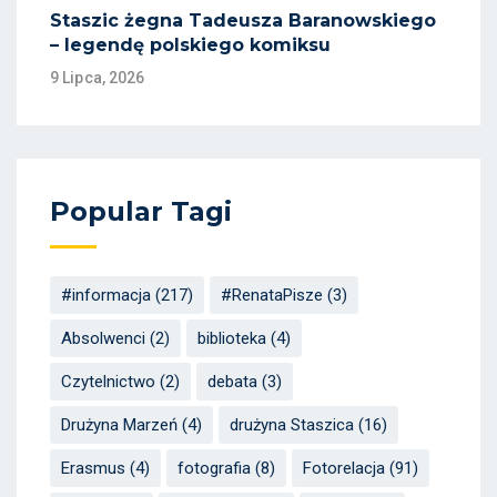
Staszic żegna Tadeusza Baranowskiego
– legendę polskiego komiksu
9 Lipca, 2026
Popular Tagi
#informacja
(217)
#RenataPisze
(3)
Absolwenci
(2)
biblioteka
(4)
Czytelnictwo
(2)
debata
(3)
Drużyna Marzeń
(4)
drużyna Staszica
(16)
Erasmus
(4)
fotografia
(8)
Fotorelacja
(91)