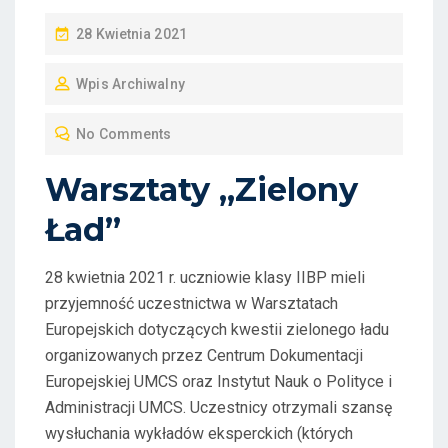
P
28 Kwietnia 2021
O
Wpis Archiwalny
S
T
No Comments
E
D
Warsztaty „Zielony
O
Ład”
N
28 kwietnia 2021 r. uczniowie klasy IIBP mieli
przyjemność uczestnictwa w Warsztatach
Europejskich dotyczących kwestii zielonego ładu
organizowanych przez Centrum Dokumentacji
Europejskiej UMCS oraz Instytut Nauk o Polityce i
Administracji UMCS. Uczestnicy otrzymali szansę
wysłuchania wykładów eksperckich (których