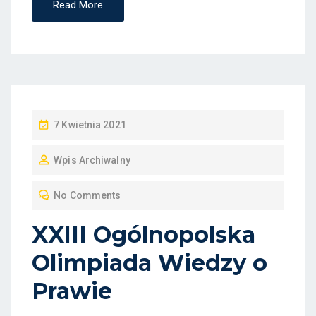
Read More
P
7 Kwietnia 2021
O
Wpis Archiwalny
S
T
No Comments
E
D
XXIII Ogólnopolska
O
Olimpiada Wiedzy o
N
Prawie