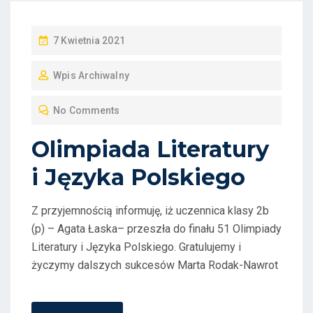
P
7 Kwietnia 2021
O
Wpis Archiwalny
S
T
No Comments
E
D
Olimpiada Literatury
O
i Języka Polskiego
N
Z przyjemnością informuję, iż uczennica klasy 2b
(p) – Agata Łaska– przeszła do finału 51 Olimpiady
Literatury i Języka Polskiego. Gratulujemy i
życzymy dalszych sukcesów Marta Rodak-Nawrot