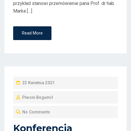
przykład stanowi przemówienie pana Prof. dr hab.
Marka […]
Read More
P
23 Kwietnia 2021
O
Piwoni Bogumił
S
T
No Comments
E
D
Konferencja