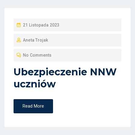
P
21 Listopada 2023
O
Aneta Trojak
S
T
No Comments
E
D
Ubezpieczenie NNW
O
uczniów
N
Read More