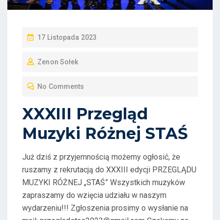
P
17 Listopada 2023
O
Zenon Sołek
S
T
No Comments
E
D
XXXIII Przegląd
O
Muzyki Różnej STAŚ
N
Już dziś z przyjemnością możemy ogłosić, że
ruszamy z rekrutacją do XXXIII edycji PRZEGLĄDU
MUZYKI RÓŻNEJ „STAŚ” Wszystkich muzyków
zapraszamy do wzięcia udziału w naszym
wydarzeniu!!! Zgłoszenia prosimy o wysłanie na