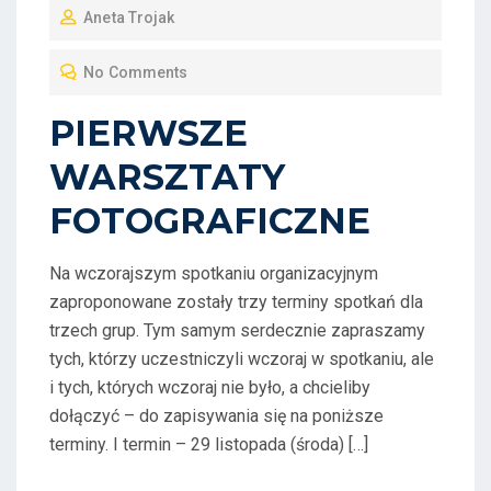
Aneta Trojak
S
T
No Comments
E
D
PIERWSZE
O
WARSZTATY
N
FOTOGRAFICZNE
Na wczorajszym spotkaniu organizacyjnym
zaproponowane zostały trzy terminy spotkań dla
trzech grup. Tym samym serdecznie zapraszamy
tych, którzy uczestniczyli wczoraj w spotkaniu, ale
i tych, których wczoraj nie było, a chcieliby
dołączyć – do zapisywania się na poniższe
terminy. I termin – 29 listopada (środa) […]