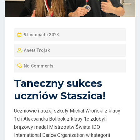
P
9 Listopada 2023
O
Aneta Trojak
S
T
No Comments
E
D
Taneczny sukces
O
uczniów Staszica!
N
Uczniowie naszej szkoły Michał Wroński z klasy
1d i Aleksandra Bolibok z klasy 1c zdobyli
brązowy medal Mistrzostw Świata IDO
International Dance Organization w kategorii