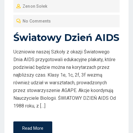
Zenon Sołek
S
T
No Comments
E
D
Światowy Dzień AIDS
O
N
Uczniowie naszej Szkoły z okazji Światowego
Dnia AIDS przygotowali edukacyjne plakaty, które
podziwiać będzie można na korytarzach przez
najbliższy czas. Klasy 1e, 1c, 2f, 3f wezmą
również udział w warsztatach, prowadzonych
przez stowarzyszenie AGAPE. Akcje koordynują
Nauczyciele Biologii. ŚWIATOWY DZIEŃ AIDS Od
1988 roku, z […]
Read More