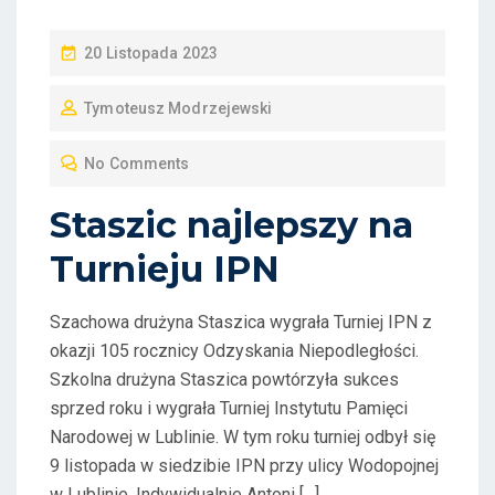
P
20 Listopada 2023
O
Tymoteusz Modrzejewski
S
T
No Comments
E
D
Staszic najlepszy na
O
Turnieju IPN
N
Szachowa drużyna Staszica wygrała Turniej IPN z
okazji 105 rocznicy Odzyskania Niepodległości.
Szkolna drużyna Staszica powtórzyła sukces
sprzed roku i wygrała Turniej Instytutu Pamięci
Narodowej w Lublinie. W tym roku turniej odbył się
9 listopada w siedzibie IPN przy ulicy Wodopojnej
w Lublinie. Indywidualnie Antoni […]