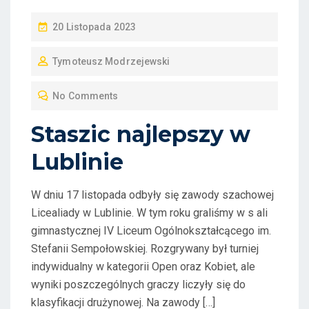
P
20 Listopada 2023
O
Tymoteusz Modrzejewski
S
T
No Comments
E
D
Staszic najlepszy w
O
Lublinie
N
W dniu 17 listopada odbyły się zawody szachowej
Licealiady w Lublinie. W tym roku graliśmy w s ali
gimnastycznej IV Liceum Ogólnokształcącego im.
Stefanii Sempołowskiej. Rozgrywany był turniej
indywidualny w kategorii Open oraz Kobiet, ale
wyniki poszczególnych graczy liczyły się do
klasyfikacji drużynowej. Na zawody […]