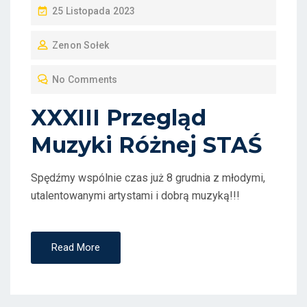
P
25 Listopada 2023
O
Zenon Sołek
S
T
No Comments
E
D
XXXIII Przegląd
O
Muzyki Różnej STAŚ
N
Spędźmy wspólnie czas już 8 grudnia z młodymi,
utalentowanymi artystami i dobrą muzyką!!!
Read More