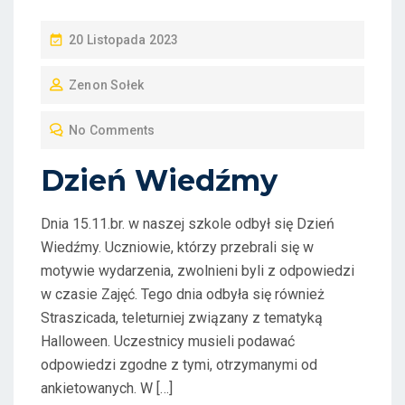
P
20 Listopada 2023
O
Zenon Sołek
S
T
No Comments
E
D
Dzień Wiedźmy
O
N
Dnia 15.11.br. w naszej szkole odbył się Dzień
Wiedźmy. Uczniowie, którzy przebrali się w
motywie wydarzenia, zwolnieni byli z odpowiedzi
w czasie Zajęć. Tego dnia odbyła się również
Straszicada, teleturniej związany z tematyką
Halloween. Uczestnicy musieli podawać
odpowiedzi zgodne z tymi, otrzymanymi od
ankietowanych. W […]