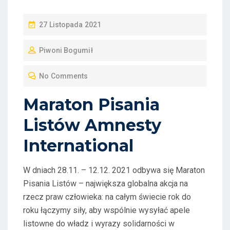
P
27 Listopada 2021
O
Piwoni Bogumił
S
T
No Comments
E
D
Maraton Pisania
O
Listów Amnesty
N
International
W dniach 28.11. – 12.12. 2021 odbywa się Maraton
Pisania Listów – największa globalna akcja na
rzecz praw człowieka: na całym świecie rok do
roku łączymy siły, aby wspólnie wysyłać apele
listowne do władz i wyrazy solidarności w