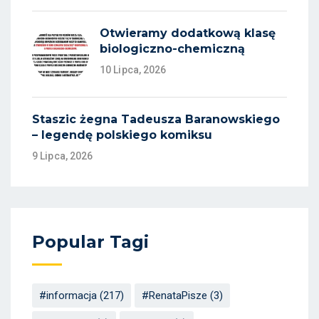
Otwieramy dodatkową klasę
biologiczno-chemiczną
10 Lipca, 2026
Staszic żegna Tadeusza Baranowskiego
– legendę polskiego komiksu
9 Lipca, 2026
Popular Tagi
#informacja
(217)
#RenataPisze
(3)