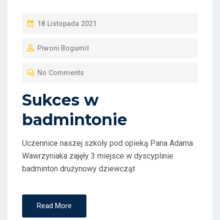
P
18 Listopada 2021
O
Piwoni Bogumił
S
T
No Comments
E
D
Sukces w
O
badmintonie
N
Uczennice naszej szkoły pod opieką Pana Adama
Wawrzyniaka zajęły 3 miejsce w dyscyplinie
badminton drużynowy dziewcząt
Read More