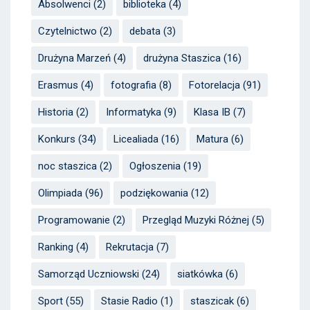
Absolwenci
(2)
biblioteka
(4)
Czytelnictwo
(2)
debata
(3)
Drużyna Marzeń
(4)
drużyna Staszica
(16)
Erasmus
(4)
fotografia
(8)
Fotorelacja
(91)
Historia
(2)
Informatyka
(9)
Klasa IB
(7)
Konkurs
(34)
Licealiada
(16)
Matura
(6)
noc staszica
(2)
Ogłoszenia
(19)
Olimpiada
(96)
podziękowania
(12)
Programowanie
(2)
Przegląd Muzyki Różnej
(5)
Ranking
(4)
Rekrutacja
(7)
Samorząd Uczniowski
(24)
siatkówka
(6)
Sport
(55)
Stasie Radio
(1)
staszicak
(6)