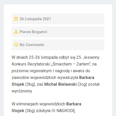
P
26 Listopada 2021
O
Piwoni Bogumił
S
T
No Comments
E
D
W dniach 25-26 listopada odbył się 25. Jesienny
O
Konkurs Recytatorski „Śmiechem – Żartem”, na
N
poziomie regionalnym I nagrodę i awans do
zawodów wojewódzkich wywalczyła
Barbara
Stojek
(3bg), zaś
Michał Bielawski
(3cg) został
wyróżniony.
W eliminacjach wojewódzkich
Barbara
Stojek
(3bg) zdobyła III NAGRODĘ.