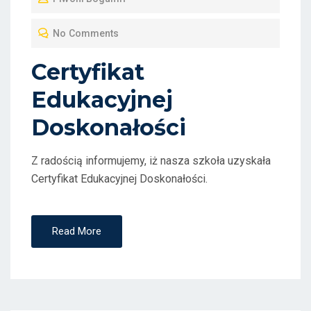
S
T
No Comments
E
D
Certyfikat
O
Edukacyjnej
N
Doskonałości
Z radością informujemy, iż nasza szkoła uzyskała
Certyfikat Edukacyjnej Doskonałości.
Read More