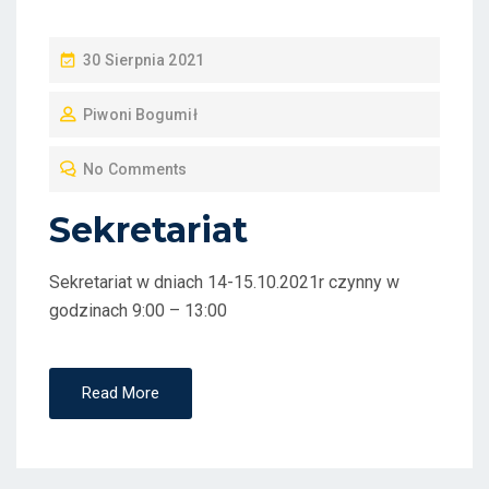
P
30 Sierpnia 2021
O
Piwoni Bogumił
S
T
No Comments
E
D
Sekretariat
O
N
Sekretariat w dniach 14-15.10.2021r czynny w
godzinach 9:00 – 13:00
Read More