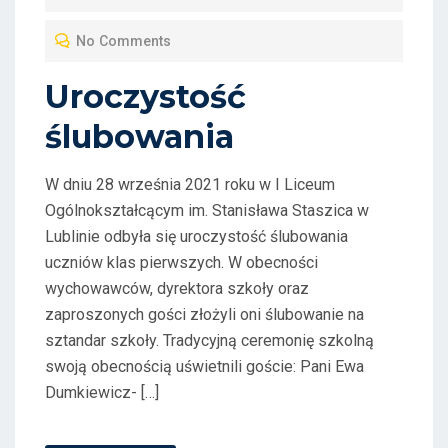
T
No Comments
E
D
Uroczystość
O
ślubowania
N
W dniu 28 września 2021 roku w I Liceum
Ogólnokształcącym im. Stanisława Staszica w
Lublinie odbyła się uroczystość ślubowania
uczniów klas pierwszych. W obecności
wychowawców, dyrektora szkoły oraz
zaproszonych gości złożyli oni ślubowanie na
sztandar szkoły. Tradycyjną ceremonię szkolną
swoją obecnością uświetnili goście: Pani Ewa
Dumkiewicz- […]