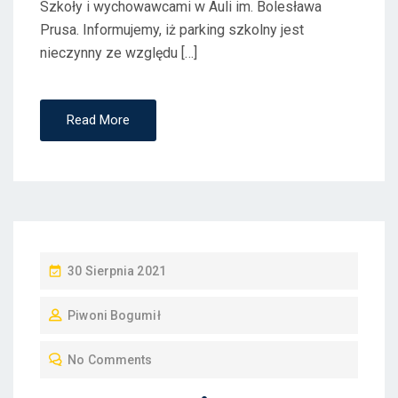
Szkoły i wychowawcami w Auli im. Bolesława
Prusa. Informujemy, iż parking szkolny jest
nieczynny ze względu […]
Read More
P
30 Sierpnia 2021
O
Piwoni Bogumił
S
T
No Comments
E
D