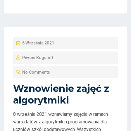
P
6 Września 2021
O
Piwoni Bogumił
S
T
No Comments
E
D
Wznowienie zajęć z
O
algorytmiki
N
8 września 2021 wznawiamy zajęcia w ramach
warsztatów z algorytmiki i programowania dla
uczniów szkół podstawowych. Wszystkich