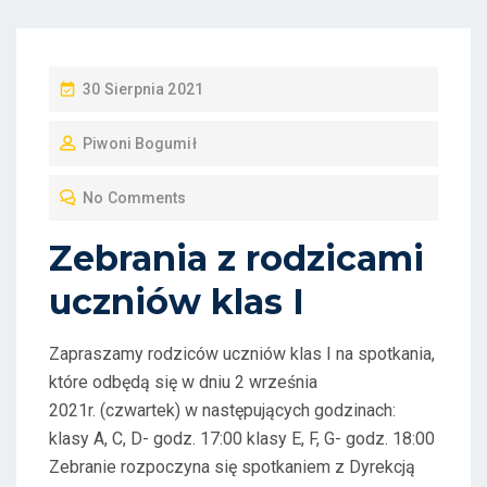
P
30 Sierpnia 2021
O
Piwoni Bogumił
S
T
No Comments
E
D
Zebrania z rodzicami
O
uczniów klas I
N
Zapraszamy rodziców uczniów klas I na spotkania,
które odbędą się w dniu 2 września
2021r. (czwartek) w następujących godzinach:
klasy A, C, D- godz. 17:00 klasy E, F, G- godz. 18:00
Zebranie rozpoczyna się spotkaniem z Dyrekcją