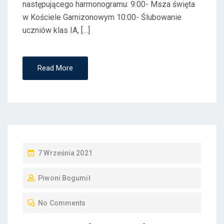
następującego harmonogramu: 9:00- Msza święta
w Kościele Garnizonowym 10:00- Ślubowanie
uczniów klas IA, […]
Read More
P
7 Września 2021
O
Piwoni Bogumił
S
T
No Comments
E
D