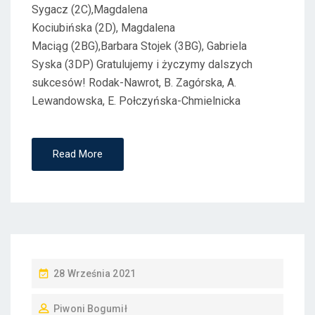
Sygacz (2C),Magdalena
Kociubińska (2D), Magdalena
Maciąg (2BG),Barbara Stojek (3BG), Gabriela
Syska (3DP) Gratulujemy i życzymy dalszych
sukcesów! Rodak-Nawrot, B. Zagórska, A.
Lewandowska, E. Połczyńska-Chmielnicka
Read More
P
28 Września 2021
O
Piwoni Bogumił
S