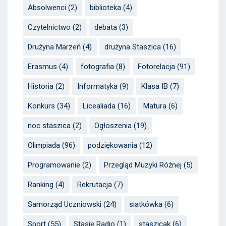
Absolwenci
(2)
biblioteka
(4)
Czytelnictwo
(2)
debata
(3)
Drużyna Marzeń
(4)
drużyna Staszica
(16)
Erasmus
(4)
fotografia
(8)
Fotorelacja
(91)
Historia
(2)
Informatyka
(9)
Klasa IB
(7)
Konkurs
(34)
Licealiada
(16)
Matura
(6)
noc staszica
(2)
Ogłoszenia
(19)
Olimpiada
(96)
podziękowania
(12)
Programowanie
(2)
Przegląd Muzyki Różnej
(5)
Ranking
(4)
Rekrutacja
(7)
Samorząd Uczniowski
(24)
siatkówka
(6)
Sport
(55)
Stasie Radio
(1)
staszicak
(6)