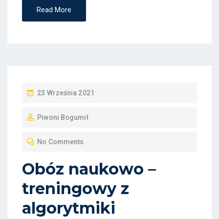
Read More
P
23 Września 2021
O
Piwoni Bogumił
S
T
No Comments
E
D
Obóz naukowo –
O
treningowy z
N
algorytmiki