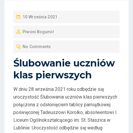
P
10 Września 2021
O
Piwoni Bogumił
S
T
No Comments
E
D
Ślubowanie uczniów
O
klas pierwszych
N
W dniu 28 września 2021 roku odbędzie się
uroczystość Ślubowania uczniów klas pierwszych
połączona z odsłonięciem tablicy pamiątkowej
poświęconej Tadeuszowi Korolko, absolwentowi I
Liceum Ogólnokształcącego im. St. Staszica w
Lublinie. Uroczystość odbędzie się według