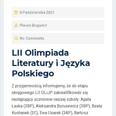
P
6 Października 2021
O
Piwoni Bogumił
S
T
No Comments
E
D
LII Olimpiada
O
Literatury i Języka
N
Polskiego
Z przyjemnością informujemy, że do etapu
okręgowego LII OLiJP zakwalifikowali się
następujący uczniowie naszej szkoły: Agata
Łaska (3BP), Aleksandra Borusewicz (3BP), Beata
Kochanek (2C), Ewa Usarek (3AP), Bartosz