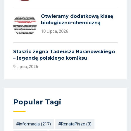
Otwieramy dodatkową klasę
biologiczno-chemiczną
10 Lipca, 2026
Staszic żegna Tadeusza Baranowskiego
– legendę polskiego komiksu
9 Lipca, 2026
Popular Tagi
#informacja
(217)
#RenataPisze
(3)