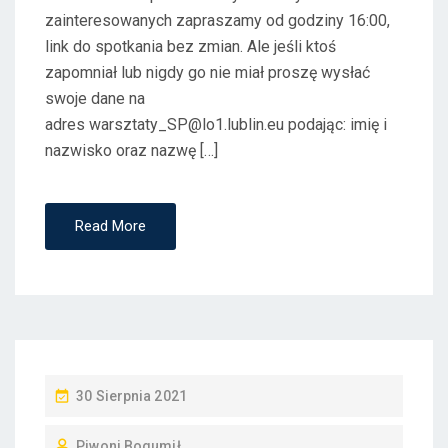
zainteresowanych zapraszamy od godziny 16:00,
link do spotkania bez zmian. Ale jeśli ktoś
zapomniał lub nigdy go nie miał proszę wysłać
swoje dane na
adres warsztaty_SP@lo1.lublin.eu podając: imię i
nazwisko oraz nazwę […]
Read More
P
30 Sierpnia 2021
O
Piwoni Bogumił