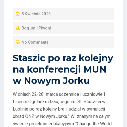
P
5 Kwietnia 2023
O
Bogumił Piwoni
S
T
No Comments
E
D
Staszic po raz kolejny
O
na konferencji MUN
N
w Nowym Jorku
W dniach 22-28 marca uczennice i uczniowie I
Liceum Ogólnokształcącego im. St. Staszica w
Lublinie po raz kolejny brali udział w symulacji
obrad ONZ w Nowym Jorku.” W znanym na całym
świecie projekcie edukacyjnym ”Change the World