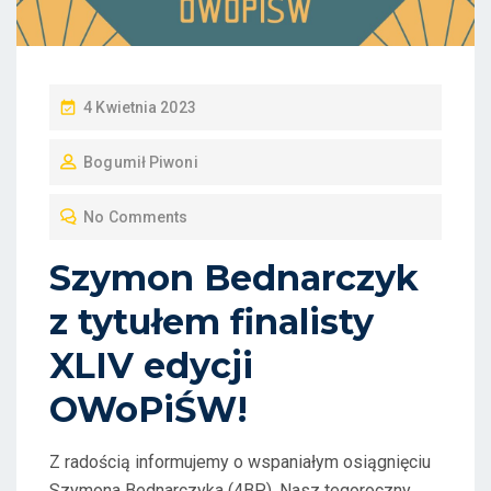
P
4 Kwietnia 2023
O
Bogumił Piwoni
S
T
No Comments
E
D
Szymon Bednarczyk
O
z tytułem finalisty
N
XLIV edycji
OWoPiŚW!
Z radością informujemy o wspaniałym osiągnięciu
Szymona Bednarczyka (4BP). Nasz tegoroczny