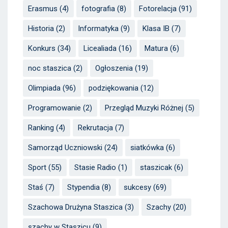
Erasmus
(4)
fotografia
(8)
Fotorelacja
(91)
Historia
(2)
Informatyka
(9)
Klasa IB
(7)
Konkurs
(34)
Licealiada
(16)
Matura
(6)
noc staszica
(2)
Ogłoszenia
(19)
Olimpiada
(96)
podziękowania
(12)
Programowanie
(2)
Przegląd Muzyki Różnej
(5)
Ranking
(4)
Rekrutacja
(7)
Samorząd Uczniowski
(24)
siatkówka
(6)
Sport
(55)
Stasie Radio
(1)
staszicak
(6)
Staś
(7)
Stypendia
(8)
sukcesy
(69)
Szachowa Drużyna Staszica
(3)
Szachy
(20)
szachy w Staszicu
(9)