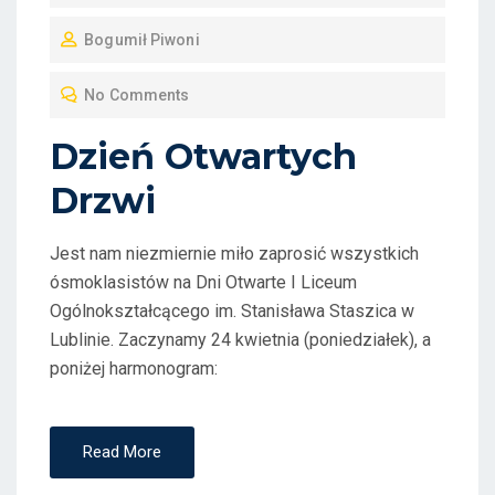
O
Bogumił Piwoni
S
T
No Comments
E
D
Dzień Otwartych
O
Drzwi
N
Jest nam niezmiernie miło zaprosić wszystkich
ósmoklasistów na Dni Otwarte I Liceum
Ogólnokształcącego im. Stanisława Staszica w
Lublinie. Zaczynamy 24 kwietnia (poniedziałek), a
poniżej harmonogram:
Read More