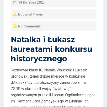
P
14 Kwietnia 2023
O
Bogumił Piwoni
S
T
No Comments
E
D
Natalka i Łukasz
O
laureatami konkursu
N
historycznego
Uczniowie klasy IG, Natalia Wnuczek i Łukasz
Gronowski, zajęli drugie miejsce w konkursie
„Mieszkańcy Lubelszczyzny zamordowani w
ZSRS w okresie II wojny światowej”
organizowanym przez II Liceum Ogólnokształcące
im. Hetmana Jana Zamoyskiego w Lublinie. Ich