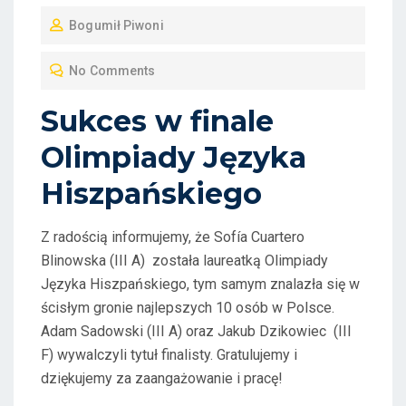
O
Bogumił Piwoni
S
T
No Comments
E
D
Sukces w finale
O
Olimpiady Języka
N
Hiszpańskiego
Z radością informujemy, że Sofía Cuartero
Blinowska (III A) została laureatką Olimpiady
Języka Hiszpańskiego, tym samym znalazła się w
ścisłym gronie najlepszych 10 osób w Polsce.
Adam Sadowski (III A) oraz Jakub Dzikowiec (III
F) wywalczyli tytuł finalisty. Gratulujemy i
dziękujemy za zaangażowanie i pracę!