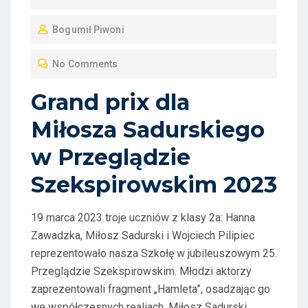
O
Bogumił Piwoni
S
T
No Comments
E
D
Grand prix dla
O
Miłosza Sadurskiego
N
w Przeglądzie
Szekspirowskim 2023
19 marca 2023 troje uczniów z klasy 2a: Hanna
Zawadzka, Miłosz Sadurski i Wojciech Pilipiec
reprezentowało nasza Szkołę w jubileuszowym 25.
Przeglądzie Szekspirowskim. Młodzi aktorzy
zaprezentowali fragment „Hamleta”, osadzając go
we współczesnych realiach. Miłosz Sadurski