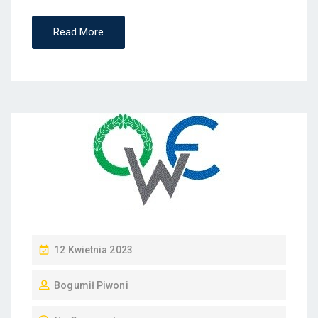
Read More
P
12 Kwietnia 2023
O
Bogumił Piwoni
S
T