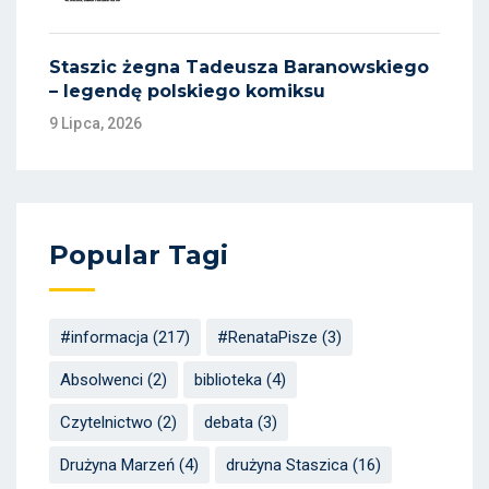
Staszic żegna Tadeusza Baranowskiego
– legendę polskiego komiksu
9 Lipca, 2026
Popular Tagi
#informacja
(217)
#RenataPisze
(3)
Absolwenci
(2)
biblioteka
(4)
Czytelnictwo
(2)
debata
(3)
Drużyna Marzeń
(4)
drużyna Staszica
(16)