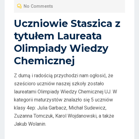
T
No Comments
E
D
Uczniowie Staszica z
O
tytułem Laureata
N
Olimpiady Wiedzy
Chemicznej
Z dumą i radością przychodzi nam ogłosić, że
sześcioro uczniów naszej szkoły zostało
laureatami Olimpiady Wiedzy Chemicznej UJ. W
kategorii maturzystów znalazło się 5 uczniów
klasy 4ep: Julia Garbacz, Michał Sudewicz,
Zuzanna Tomczuk, Karol Wojdanowski, a także
Jakub Wolanin.