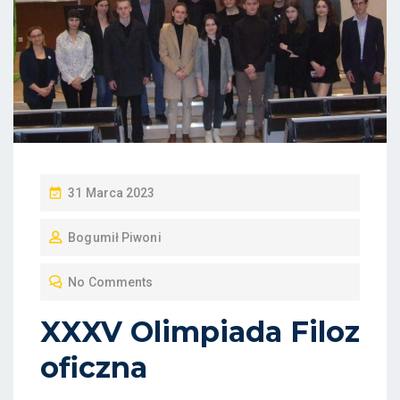
P
31 Marca 2023
O
Bogumił Piwoni
S
T
No Comments
E
D
XXXV Olimpiada Filoz
O
oficzna
N