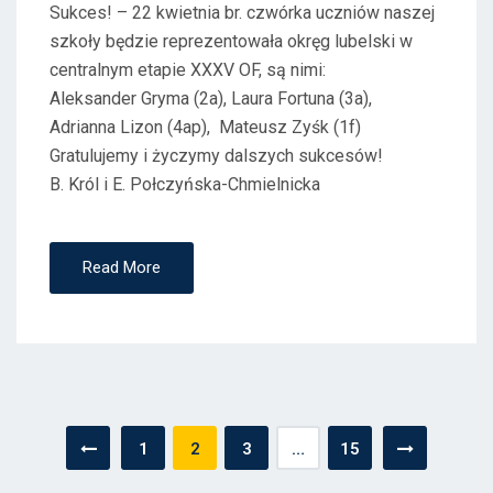
Sukces! – 22 kwietnia br. czwórka uczniów naszej
szkoły będzie reprezentowała okręg lubelski w
centralnym etapie XXXV OF, są nimi:
Aleksander Gryma (2a), Laura Fortuna (3a),
Adrianna Lizon (4ap), Mateusz Zyśk (1f)
Gratulujemy i życzymy dalszych sukcesów!
B. Król i E. Połczyńska-Chmielnicka
Read More
Stronicowanie
1
2
3
…
15