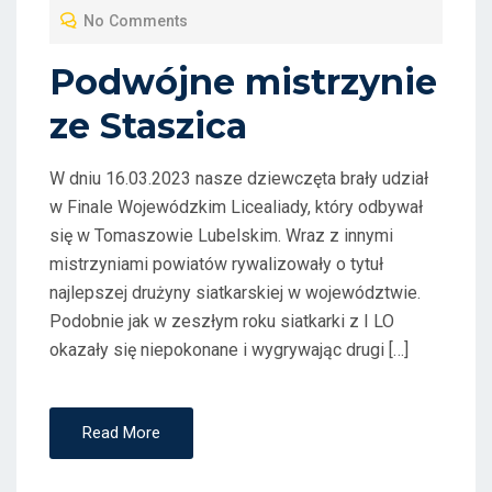
T
No Comments
E
D
Podwójne mistrzynie
O
ze Staszica
N
W dniu 16.03.2023 nasze dziewczęta brały udział
w Finale Wojewódzkim Licealiady, który odbywał
się w Tomaszowie Lubelskim. Wraz z innymi
mistrzyniami powiatów rywalizowały o tytuł
najlepszej drużyny siatkarskiej w województwie.
Podobnie jak w zeszłym roku siatkarki z I LO
okazały się niepokonane i wygrywając drugi […]
Read More