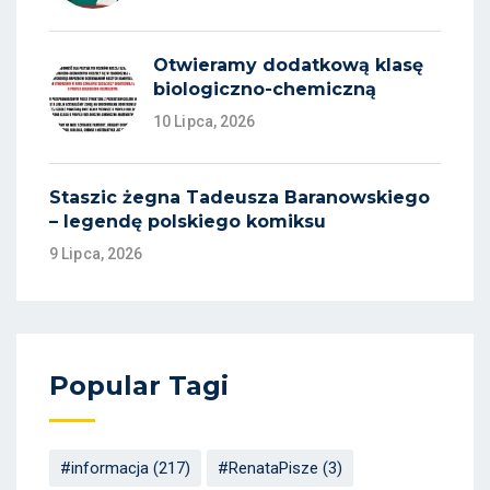
Otwieramy dodatkową klasę
biologiczno-chemiczną
10 Lipca, 2026
Staszic żegna Tadeusza Baranowskiego
– legendę polskiego komiksu
9 Lipca, 2026
Popular Tagi
#informacja
(217)
#RenataPisze
(3)