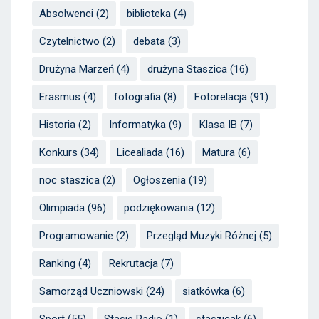
Absolwenci
(2)
biblioteka
(4)
Czytelnictwo
(2)
debata
(3)
Drużyna Marzeń
(4)
drużyna Staszica
(16)
Erasmus
(4)
fotografia
(8)
Fotorelacja
(91)
Historia
(2)
Informatyka
(9)
Klasa IB
(7)
Konkurs
(34)
Licealiada
(16)
Matura
(6)
noc staszica
(2)
Ogłoszenia
(19)
Olimpiada
(96)
podziękowania
(12)
Programowanie
(2)
Przegląd Muzyki Różnej
(5)
Ranking
(4)
Rekrutacja
(7)
Samorząd Uczniowski
(24)
siatkówka
(6)
Sport
(55)
Stasie Radio
(1)
staszicak
(6)