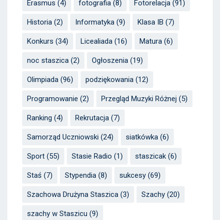
Erasmus
(4)
fotografia
(8)
Fotorelacja
(91)
Historia
(2)
Informatyka
(9)
Klasa IB
(7)
Konkurs
(34)
Licealiada
(16)
Matura
(6)
noc staszica
(2)
Ogłoszenia
(19)
Olimpiada
(96)
podziękowania
(12)
Programowanie
(2)
Przegląd Muzyki Różnej
(5)
Ranking
(4)
Rekrutacja
(7)
Samorząd Uczniowski
(24)
siatkówka
(6)
Sport
(55)
Stasie Radio
(1)
staszicak
(6)
Staś
(7)
Stypendia
(8)
sukcesy
(69)
Szachowa Drużyna Staszica
(3)
Szachy
(20)
szachy w Staszicu
(9)