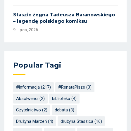
Staszic żegna Tadeusza Baranowskiego
– legendę polskiego komiksu
9 Lipca, 2026
Popular Tagi
#informacja
(217)
#RenataPisze
(3)
Absolwenci
(2)
biblioteka
(4)
Czytelnictwo
(2)
debata
(3)
Drużyna Marzeń
(4)
drużyna Staszica
(16)