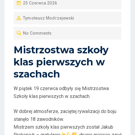
P
25 Czerwca 2026
O
Tymoteusz Modrzejewski
S
T
No Comments
E
D
Mistrzostwa szkoły
O
klas pierwszych w
N
szachach
W piątek 19 czerwca
odbyły się Mistrzostwa
Szkoły klas pierwszych w szachach.
W dobrej atmosferze, zaciętej rywalizacji do boju
stanęło 18 zawodników.
Mistrzem szkoły klas pierwszych został Jakub
Prokopiuk – gratulacje
, drugie miejsce zajął