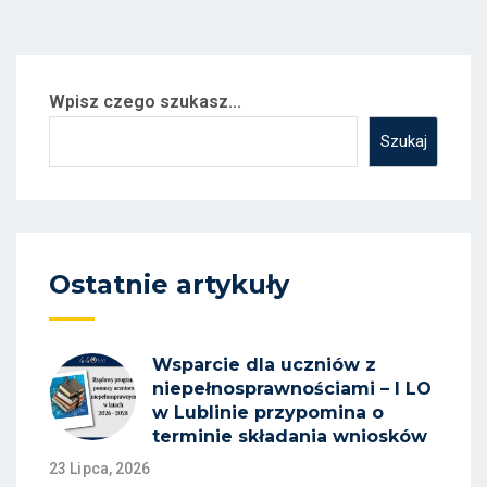
Wpisz czego szukasz...
Szukaj
Ostatnie artykuły
Wsparcie dla uczniów z
niepełnosprawnościami – I LO
w Lublinie przypomina o
terminie składania wniosków
23 Lipca, 2026