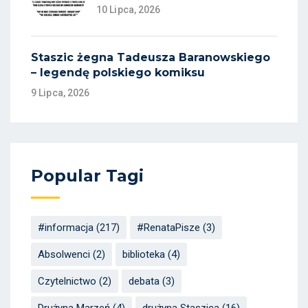
10 Lipca, 2026
Staszic żegna Tadeusza Baranowskiego
– legendę polskiego komiksu
9 Lipca, 2026
Popular Tagi
#informacja
(217)
#RenataPisze
(3)
Absolwenci
(2)
biblioteka
(4)
Czytelnictwo
(2)
debata
(3)