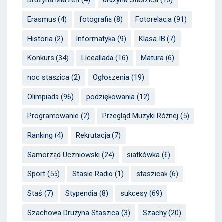
Drużyna Marzeń
(4)
drużyna Staszica
(16)
Erasmus
(4)
fotografia
(8)
Fotorelacja
(91)
Historia
(2)
Informatyka
(9)
Klasa IB
(7)
Konkurs
(34)
Licealiada
(16)
Matura
(6)
noc staszica
(2)
Ogłoszenia
(19)
Olimpiada
(96)
podziękowania
(12)
Programowanie
(2)
Przegląd Muzyki Różnej
(5)
Ranking
(4)
Rekrutacja
(7)
Samorząd Uczniowski
(24)
siatkówka
(6)
Sport
(55)
Stasie Radio
(1)
staszicak
(6)
Staś
(7)
Stypendia
(8)
sukcesy
(69)
Szachowa Drużyna Staszica
(3)
Szachy
(20)