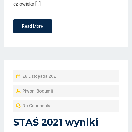
człowieka […]
Read More
P
26 Listopada 2021
O
Piwoni Bogumił
S
T
No Comments
E
D
STAŚ 2021 wyniki
O