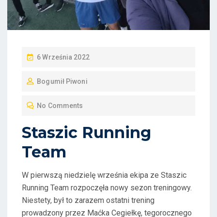
P
6 Września 2022
O
Bogumił Piwoni
S
T
No Comments
E
D
Staszic Running
O
Team
N
W pierwszą niedzielę września ekipa ze Staszic
Running Team rozpoczęła nowy sezon treningowy.
Niestety, był to zarazem ostatni trening
prowadzony przez Maćka Cegiełkę, tegorocznego