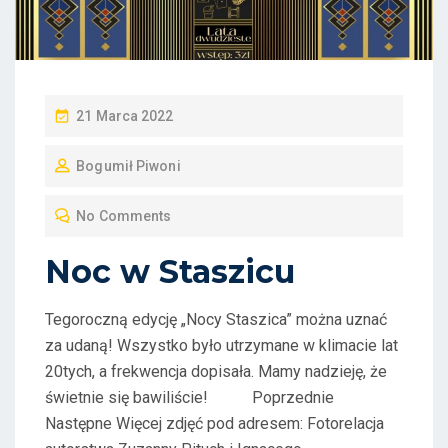
P
21 Marca 2022
O
Bogumił Piwoni
S
T
No Comments
E
D
Noc w Staszicu
O
N
Tegoroczną edycję „Nocy Staszica” można uznać
za udaną! Wszystko było utrzymane w klimacie lat
20tych, a frekwencja dopisała. Mamy nadzieję, że
świetnie się bawiliście! Poprzednie
Następne Więcej zdjęć pod adresem: Fotorelacja