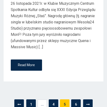
N
26 listopada 2021r. w Klubie Muzycznym Centrum
Spotkania Kultur odbyła się XXXI Edycja Przeglądu
Muzyki Różnej „Staś”. Nagrodę główną (tj. nagranie
singla w lubelskim studio nagraniowym Wesoła24
Studio) przyznano pięcioosobowemu zespołowi
MonF! Poza tym jury wyróżniło nagrodami
(ufundowanymi przez sklepy muzyczne Quena i
Massive Music) […]
Read More
Stronicowanie
1
…
4
5
6