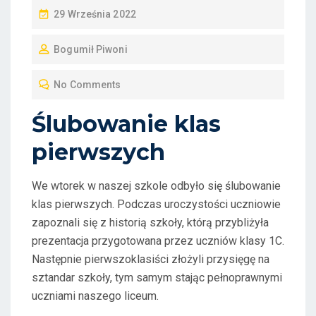
P
29 Września 2022
O
Bogumił Piwoni
S
T
No Comments
E
D
Ślubowanie klas
O
pierwszych
N
We wtorek w naszej szkole odbyło się ślubowanie
klas pierwszych. Podczas uroczystości uczniowie
zapoznali się z historią szkoły, którą przybliżyła
prezentacja przygotowana przez uczniów klasy 1C.
Następnie pierwszoklasiści złożyli przysięgę na
sztandar szkoły, tym samym stając pełnoprawnymi
uczniami naszego liceum.