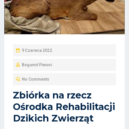
P
9 Czerwca 2022
O
Bogumił Piwoni
S
T
No Comments
E
D
Zbiórka na rzecz
O
Ośrodka Rehabilitacji
N
Dzikich Zwierząt