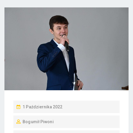
P
1 Października 2022
O
Bogumił Piwoni
S
T