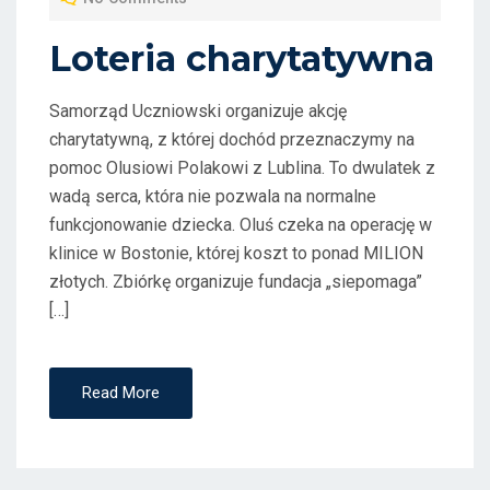
E
D
Loteria charytatywna
O
N
Samorząd Uczniowski organizuje akcję
charytatywną, z której dochód przeznaczymy na
pomoc Olusiowi Polakowi z Lublina. To dwulatek z
wadą serca, która nie pozwala na normalne
funkcjonowanie dziecka. Oluś czeka na operację w
klinice w Bostonie, której koszt to ponad MILION
złotych. Zbiórkę organizuje fundacja „siepomaga”
[…]
Read More