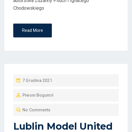
autorstwa Zuzanny Pituch i Ignacego
Chodowskiego
Read More
P
7 Grudnia 2021
O
Piwoni Bogumił
S
T
No Comments
E
D
Lublin Model United
O