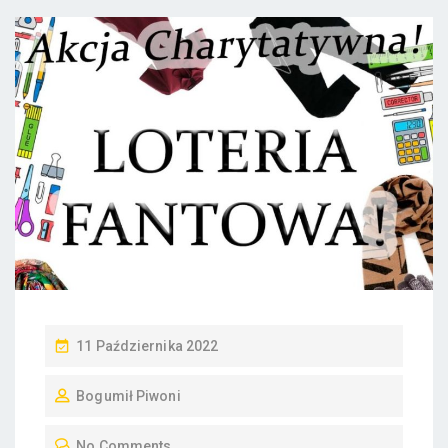
P
11 Października 2022
O
Bogumił Piwoni
S
T
No Comments