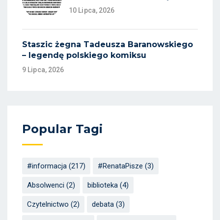
10 Lipca, 2026
Staszic żegna Tadeusza Baranowskiego
– legendę polskiego komiksu
9 Lipca, 2026
Popular Tagi
#informacja
(217)
#RenataPisze
(3)
Absolwenci
(2)
biblioteka
(4)
Czytelnictwo
(2)
debata
(3)