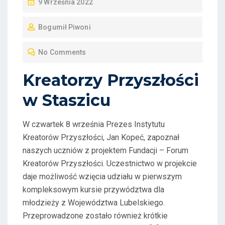
P
9 Września 2022
O
Bogumił Piwoni
S
T
No Comments
E
D
Kreatorzy Przyszłości
O
w Staszicu
N
W czwartek 8 września Prezes Instytutu
Kreatorów Przyszłości, Jan Kopeć, zapoznał
naszych uczniów z projektem Fundacji – Forum
Kreatorów Przyszłości. Uczestnictwo w projekcie
daje możliwość wzięcia udziału w pierwszym
kompleksowym kursie przywództwa dla
młodzieży z Województwa Lubelskiego.
Przeprowadzone zostało również krótkie