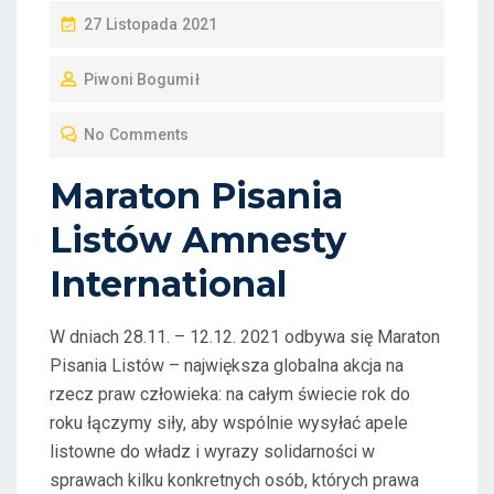
P
27 Listopada 2021
O
Piwoni Bogumił
S
T
No Comments
E
D
Maraton Pisania
O
Listów Amnesty
N
International
W dniach 28.11. – 12.12. 2021 odbywa się Maraton
Pisania Listów – największa globalna akcja na
rzecz praw człowieka: na całym świecie rok do
roku łączymy siły, aby wspólnie wysyłać apele
listowne do władz i wyrazy solidarności w
sprawach kilku konkretnych osób, których prawa