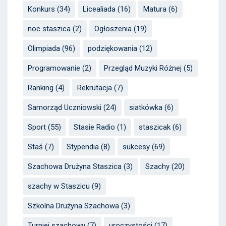
Konkurs
(34)
Licealiada
(16)
Matura
(6)
noc staszica
(2)
Ogłoszenia
(19)
Olimpiada
(96)
podziękowania
(12)
Programowanie
(2)
Przegląd Muzyki Różnej
(5)
Ranking
(4)
Rekrutacja
(7)
Samorząd Uczniowski
(24)
siatkówka
(6)
Sport
(55)
Stasie Radio
(1)
staszicak
(6)
Staś
(7)
Stypendia
(8)
sukcesy
(69)
Szachowa Drużyna Staszica
(3)
Szachy
(20)
szachy w Staszicu
(9)
Szkolna Drużyna Szachowa
(3)
Turniej szachowy
(7)
uroczystości
(17)