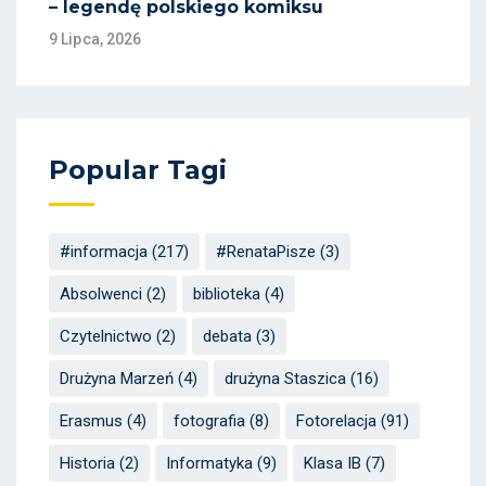
– legendę polskiego komiksu
9 Lipca, 2026
Popular Tagi
#informacja
(217)
#RenataPisze
(3)
Absolwenci
(2)
biblioteka
(4)
Czytelnictwo
(2)
debata
(3)
Drużyna Marzeń
(4)
drużyna Staszica
(16)
Erasmus
(4)
fotografia
(8)
Fotorelacja
(91)
Historia
(2)
Informatyka
(9)
Klasa IB
(7)