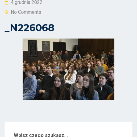
Posted
4 grudnia 2022
on
No Comments
_N226068
Wpisz czego szukasz...