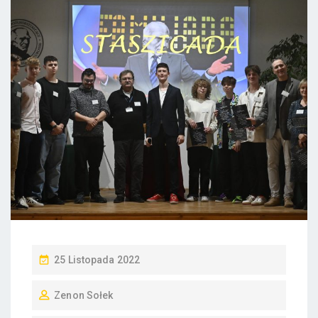
P
25 Listopada 2022
O
Zenon Sołek
S