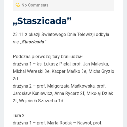
T
No Comments
E
D
„Staszicada”
O
N
23.11 z okazji Światowego Dnia Telewizji odbyła
się
„Staszicada”
Podczas pierwszej tury brali udział:
drużyna 1
– ks. Łukasz Piętal, prof. Jan Maleska,
Michał Wereski 3e, Kacper Mańko 3e, Micha Gryzio
2d
drużyna 2
– prof. Małgorzata Mańkowska, prof.
Jarosław Kuniewicz, Anna Rycerz 2f, Mikołaj Dziak
2f, Wojciech Szczerba 1d
Tura 2:
drużyna 1
– prof. Marta Rodak – Nawrot, prof.