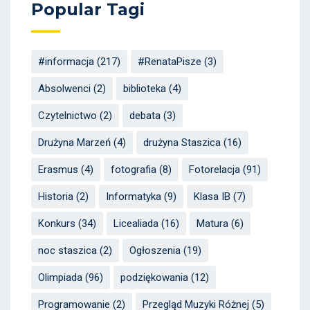
Popular Tagi
#informacja
(217)
#RenataPisze
(3)
Absolwenci
(2)
biblioteka
(4)
Czytelnictwo
(2)
debata
(3)
Drużyna Marzeń
(4)
drużyna Staszica
(16)
Erasmus
(4)
fotografia
(8)
Fotorelacja
(91)
Historia
(2)
Informatyka
(9)
Klasa IB
(7)
Konkurs
(34)
Licealiada
(16)
Matura
(6)
noc staszica
(2)
Ogłoszenia
(19)
Olimpiada
(96)
podziękowania
(12)
Programowanie
(2)
Przegląd Muzyki Różnej
(5)