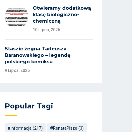
Otwieramy dodatkową
klasę biologiczno-
chemiczną
10 Lipca, 2026
Staszic żegna Tadeusza
Baranowskiego – legendę
polskiego komiksu
9 Lipca, 2026
Popular Tagi
#informacja
(217)
#RenataPisze
(3)