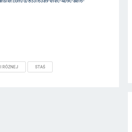
ransfer.com/d/853f63a9-efec-4b9c-aef6-
I RÓŻNEJ
STAŚ