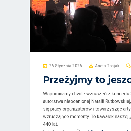
P
26 Stycznia 2026
Aneta Trojak
O
Przeżyjmy to jesz
S
T
Wspominamy chwile wzruszeń z koncertu 35
E
autorstwa nieocenionej Natalii Rutkowskiej,
D
się pracy organizatorów i towarzysząc ar
O
wzruszające momenty. To kawałek naszej „s
N
440 lat.