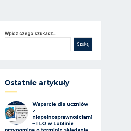
Wpisz czego szukasz...
Szukaj
Ostatnie artykuły
Wsparcie dla uczniów
z
niepełnosprawnościami
– I LO w Lublinie
przypomina o terminie składania