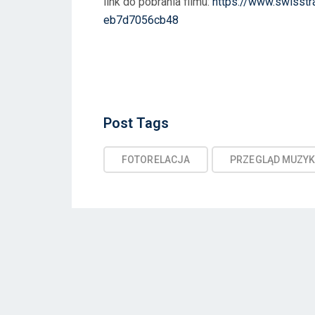
link do pobrania filmu:
https://www.swisst
eb7d7056cb48
Post
Post Tags
Tags
FOTORELACJA
PRZEGLĄD MUZYK