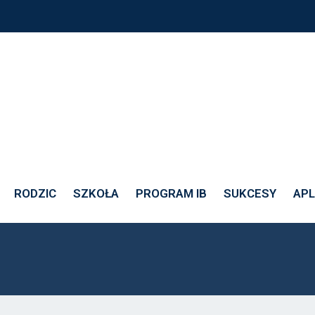
jeszcze raz…
RODZIC
SZKOŁA
PROGRAM IB
SUKCESY
APL
…