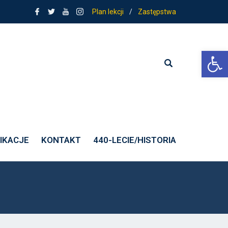
Plan lekcji
/
Zastępstwa
Ot
IKACJE
KONTAKT
440-LECIE/HISTORIA