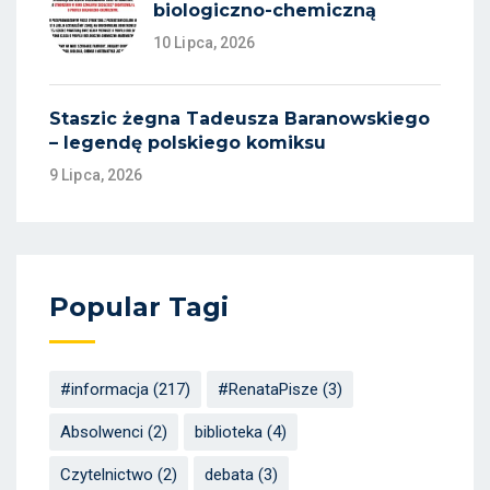
biologiczno-chemiczną
10 Lipca, 2026
Staszic żegna Tadeusza Baranowskiego
– legendę polskiego komiksu
9 Lipca, 2026
Popular Tagi
#informacja
(217)
#RenataPisze
(3)
Absolwenci
(2)
biblioteka
(4)
Czytelnictwo
(2)
debata
(3)