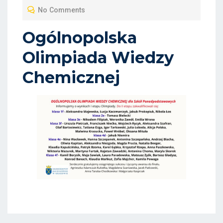
T
No Comments
E
D
Ogólnopolska
O
Olimpiada Wiedzy
N
Chemicznej