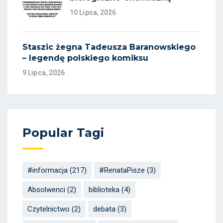
10 Lipca, 2026
Staszic żegna Tadeusza Baranowskiego
– legendę polskiego komiksu
9 Lipca, 2026
Popular Tagi
#informacja
(217)
#RenataPisze
(3)
Absolwenci
(2)
biblioteka
(4)
Czytelnictwo
(2)
debata
(3)