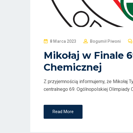
P
8 Marca 2023
Bogumił Piwoni
O
Mikołaj w Finale 
S
Chemicznej
T
E
D
Z przyjemnością informujemy, że Mikołaj Ty
O
centralnego 69. Ogólnopolskiej Olimpiady 
N
Read More