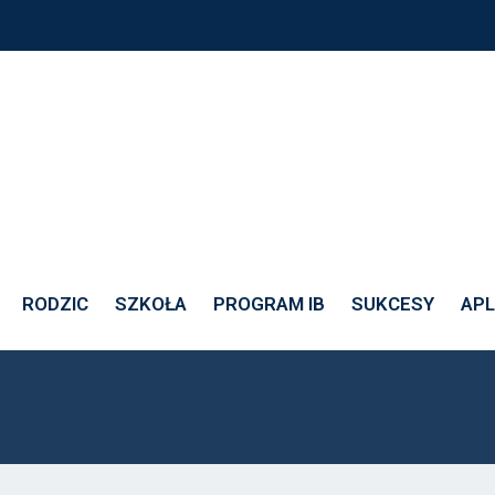
3-08
RODZIC
SZKOŁA
PROGRAM IB
SUKCESY
APL