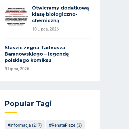
Otwieramy dodatkową
klasę biologiczno-
chemiczną
10 Lipca, 2026
Staszic żegna Tadeusza
Baranowskiego – legendę
polskiego komiksu
9 Lipca, 2026
Popular Tagi
#informacja
(217)
#RenataPisze
(3)