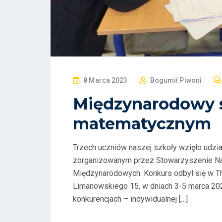
P
8 Marca 2023
Bogumił Piwoni
O
Międzynarodowy 
S
matematycznym
T
E
D
Trzech uczniów naszej szkoły wzięło ud
O
zorganizowanym przez Stowarzyszenie Na
N
Międzynarodowych. Konkurs odbył się w Th
Limanowskiego 15, w dniach 3-5 marca 20
konkurencjach – indywidualnej […]