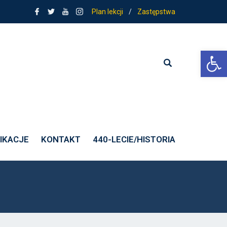
Plan lekcji
/
Zastępstwa
Ot
IKACJE
KONTAKT
440-LECIE/HISTORIA