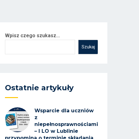
Wpisz czego szukasz...
Szukaj
Ostatnie artykuły
Wsparcie dla uczniów
z
niepełnosprawnościami
– I LO w Lublinie
przypomina o terminie składania