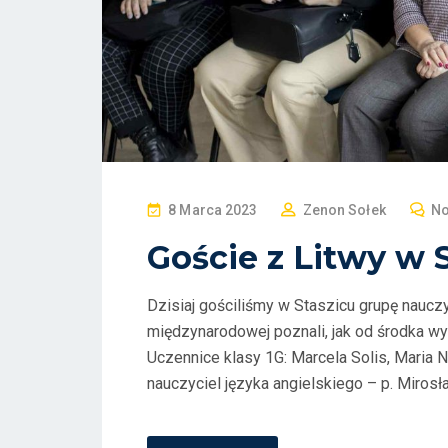
P
8 Marca 2023
Zenon Sołek
N
O
Goście z Litwy w 
S
T
Dzisiaj gościliśmy w Staszicu grupę nauczy
E
międzynarodowej poznali, jak od środka w
D
Uczennice klasy 1G: Marcela Solis, Maria N
O
nauczyciel języka angielskiego – p. Mirosł
N