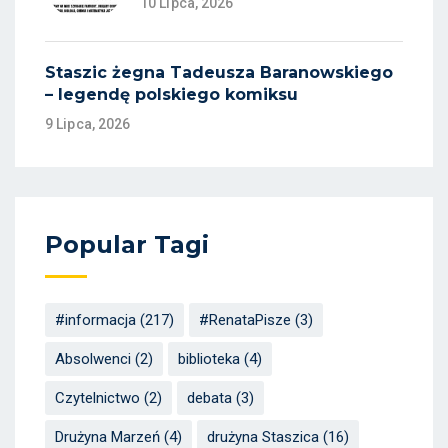
10 Lipca, 2026
Staszic żegna Tadeusza Baranowskiego
– legendę polskiego komiksu
9 Lipca, 2026
Popular Tagi
#informacja
(217)
#RenataPisze
(3)
Absolwenci
(2)
biblioteka
(4)
Czytelnictwo
(2)
debata
(3)
Drużyna Marzeń
(4)
drużyna Staszica
(16)