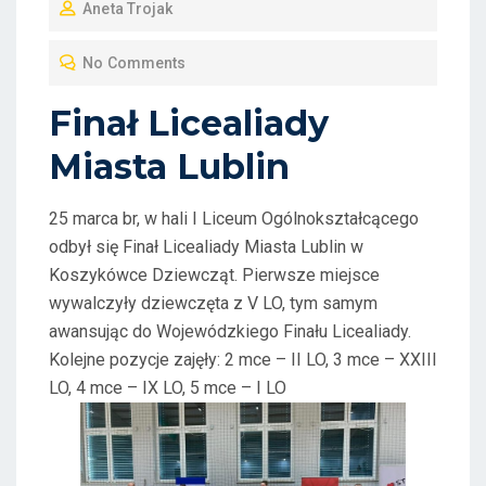
Aneta Trojak
S
T
No Comments
E
D
Finał Licealiady
O
Miasta Lublin
N
25 marca br, w hali I Liceum Ogólnokształcącego
odbył się Finał Licealiady Miasta Lublin w
Koszykówce Dziewcząt. Pierwsze miejsce
wywalczyły dziewczęta z V LO, tym samym
awansując do Wojewódzkiego Finału Licealiady.
Kolejne pozycje zajęły: 2 mce – II LO, 3 mce – XXIII
LO, 4 mce – IX LO, 5 mce – I LO