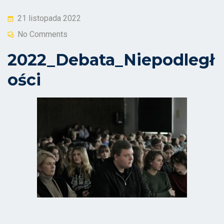
Posted
21 listopada 2022
on
No Comments
2022_Debata_Niepodległ
ości