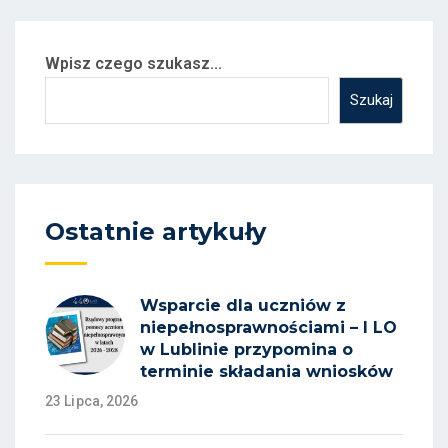
Wpisz czego szukasz...
Szukaj
Ostatnie artykuły
Wsparcie dla uczniów z
niepełnosprawnościami – I LO
w Lublinie przypomina o
terminie składania wniosków
23 Lipca, 2026