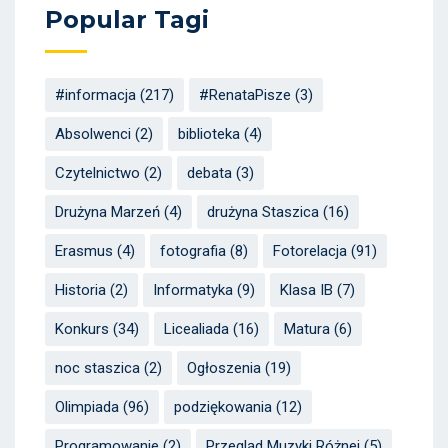
Popular Tagi
#informacja
(217)
#RenataPisze
(3)
Absolwenci
(2)
biblioteka
(4)
Czytelnictwo
(2)
debata
(3)
Drużyna Marzeń
(4)
drużyna Staszica
(16)
Erasmus
(4)
fotografia
(8)
Fotorelacja
(91)
Historia
(2)
Informatyka
(9)
Klasa IB
(7)
Konkurs
(34)
Licealiada
(16)
Matura
(6)
noc staszica
(2)
Ogłoszenia
(19)
Olimpiada
(96)
podziękowania
(12)
Programowanie
(2)
Przegląd Muzyki Różnej
(5)