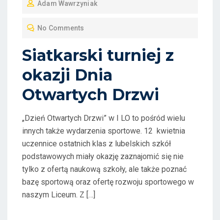
Adam Wawrzyniak
S
T
No Comments
E
D
Siatkarski turniej z
O
okazji Dnia
N
Otwartych Drzwi
„Dzień Otwartych Drzwi” w I LO to pośród wielu
innych także wydarzenia sportowe. 12 kwietnia
uczennice ostatnich klas z lubelskich szkół
podstawowych miały okazję zaznajomić się nie
tylko z ofertą naukową szkoły, ale także poznać
bazę sportową oraz ofertę rozwoju sportowego w
naszym Liceum. Z […]