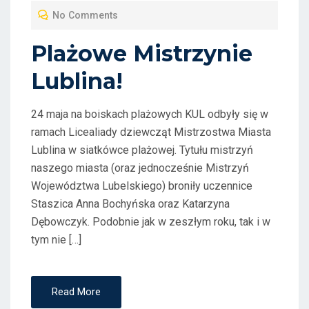
T
No Comments
E
D
Plażowe Mistrzynie
O
Lublina!
N
24 maja na boiskach plażowych KUL odbyły się w
ramach Licealiady dziewcząt Mistrzostwa Miasta
Lublina w siatkówce plażowej. Tytułu mistrzyń
naszego miasta (oraz jednocześnie Mistrzyń
Województwa Lubelskiego) broniły uczennice
Staszica Anna Bochyńska oraz Katarzyna
Dębowczyk. Podobnie jak w zeszłym roku, tak i w
tym nie […]
Read More