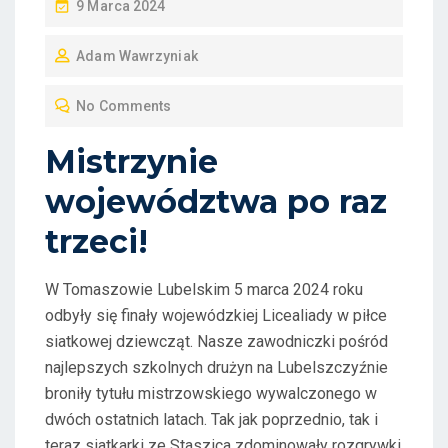
P
9 Marca 2024
O
Adam Wawrzyniak
S
T
No Comments
E
D
Mistrzynie
O
województwa po raz
N
trzeci!
W Tomaszowie Lubelskim 5 marca 2024 roku
odbyły się finały wojewódzkiej Licealiady w piłce
siatkowej dziewcząt. Nasze zawodniczki pośród
najlepszych szkolnych drużyn na Lubelszczyźnie
broniły tytułu mistrzowskiego wywalczonego w
dwóch ostatnich latach. Tak jak poprzednio, tak i
teraz siatkarki ze Staszica zdominowały rozgrywki