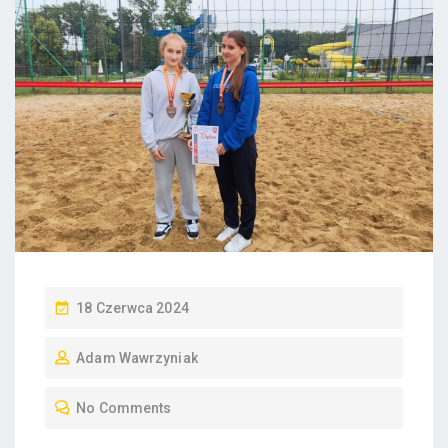
P
18 Czerwca 2024
O
Adam Wawrzyniak
S
T
No Comments
E
D