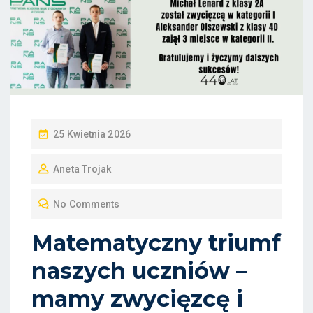
P
25 Kwietnia 2026
O
Aneta Trojak
S
T
No Comments
E
D
Matematyczny triumf
O
naszych uczniów –
N
mamy zwycięzcę i