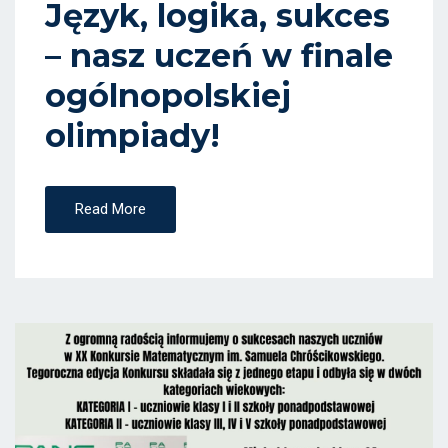
Język, logika, sukces
O
– nasz uczeń w finale
N
ogólnopolskiej
olimpiady!
Read More