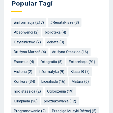
Popular Tagi
#informacja
(217)
#RenataPisze
(3)
Absolwenci
(2)
biblioteka
(4)
Czytelnictwo
(2)
debata
(3)
Drużyna Marzeń
(4)
drużyna Staszica
(16)
Erasmus
(4)
fotografia
(8)
Fotorelacja
(91)
Historia
(2)
Informatyka
(9)
Klasa IB
(7)
Konkurs
(34)
Licealiada
(16)
Matura
(6)
noc staszica
(2)
Ogłoszenia
(19)
Olimpiada
(96)
podziękowania
(12)
Programowanie
(2)
Przegląd Muzyki Różnej
(5)