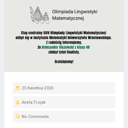
P
25 Kwietnia 2026
O
Aneta Trojak
S
T
No Comments
E
D