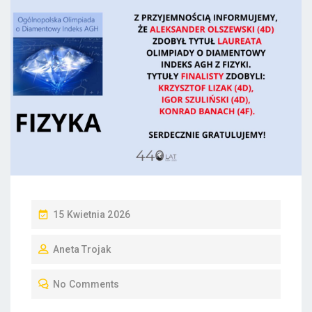
P
15 Kwietnia 2026
O
Aneta Trojak
S
T
No Comments
E
D