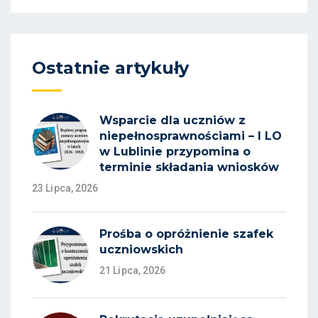
Ostatnie artykuły
Wsparcie dla uczniów z
niepełnosprawnościami – I LO
w Lublinie przypomina o
terminie składania wniosków
23 Lipca, 2026
Prośba o opróżnienie szafek
uczniowskich
21 Lipca, 2026