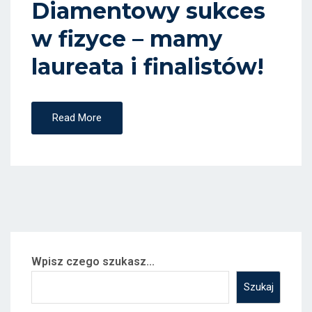
Diamentowy sukces
O
w fizyce – mamy
N
laureata i finalistów!
Read More
Wpisz czego szukasz...
Szukaj