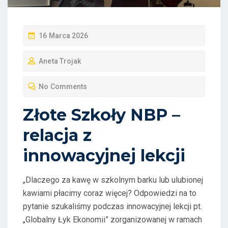
P
16 Marca 2026
O
Aneta Trojak
S
T
No Comments
E
D
Złote Szkoły NBP –
O
relacja z
N
innowacyjnej lekcji
„Dlaczego za kawę w szkolnym barku lub ulubionej
kawiarni płacimy coraz więcej? Odpowiedzi na to
pytanie szukaliśmy podczas innowacyjnej lekcji pt.
„Globalny Łyk Ekonomii” zorganizowanej w ramach