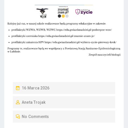
P
16 Marca 2026
O
Aneta Trojak
S
T
No Comments
E
D