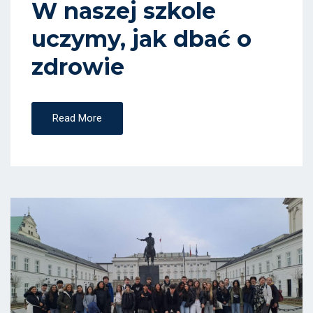
W naszej szkole
O
uczymy, jak dbać o
N
zdrowie
Read More