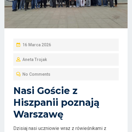
P
16 Marca 2026
O
Aneta Trojak
S
T
No Comments
E
D
Nasi Goście z
O
Hiszpanii poznają
N
Warszawę
Dzisiaj nasi uczniowie wraz z rówieśnikami z