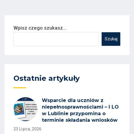
Wpisz czego szukasz...
Szukaj
Ostatnie artykuły
Wsparcie dla uczniów z
niepełnosprawnościami – I LO
w Lublinie przypomina o
terminie składania wniosków
23 Lipca, 2026