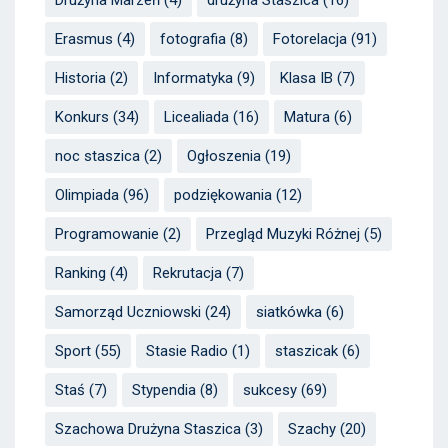
Drużyna Marzeń
(4)
drużyna Staszica
(16)
Erasmus
(4)
fotografia
(8)
Fotorelacja
(91)
Historia
(2)
Informatyka
(9)
Klasa IB
(7)
Konkurs
(34)
Licealiada
(16)
Matura
(6)
noc staszica
(2)
Ogłoszenia
(19)
Olimpiada
(96)
podziękowania
(12)
Programowanie
(2)
Przegląd Muzyki Różnej
(5)
Ranking
(4)
Rekrutacja
(7)
Samorząd Uczniowski
(24)
siatkówka
(6)
Sport
(55)
Stasie Radio
(1)
staszicak
(6)
Staś
(7)
Stypendia
(8)
sukcesy
(69)
Szachowa Drużyna Staszica
(3)
Szachy
(20)