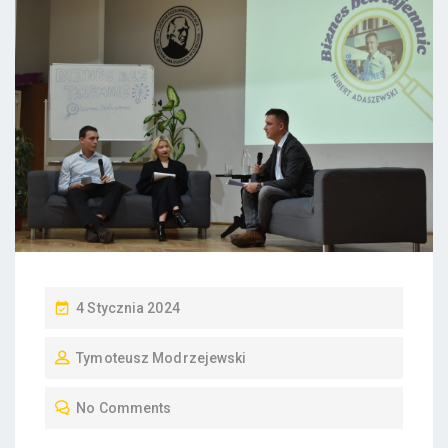
P
4 Stycznia 2024
O
Tymoteusz Modrzejewski
S
T
No Comments
E
D