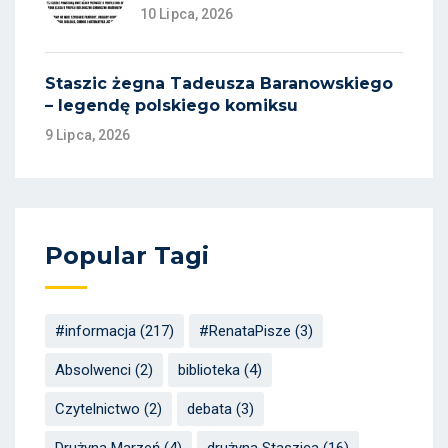
10 Lipca, 2026
Staszic żegna Tadeusza Baranowskiego
– legendę polskiego komiksu
9 Lipca, 2026
Popular Tagi
#informacja
(217)
#RenataPisze
(3)
Absolwenci
(2)
biblioteka
(4)
Czytelnictwo
(2)
debata
(3)