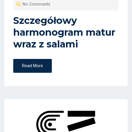
No Comments
E
D
Szczegółowy
O
harmonogram matur
N
wraz z salami
Read More