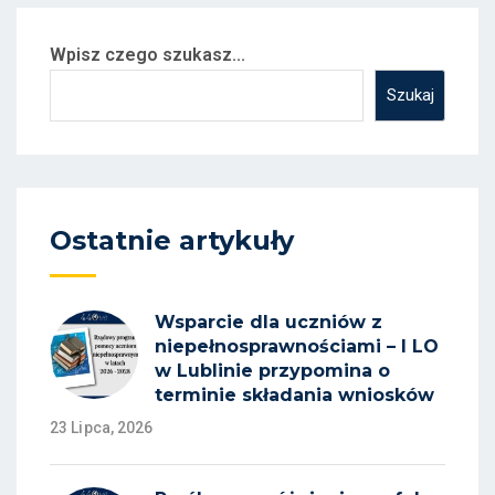
Wpisz czego szukasz...
Szukaj
Ostatnie artykuły
Wsparcie dla uczniów z
niepełnosprawnościami – I LO
w Lublinie przypomina o
terminie składania wniosków
23 Lipca, 2026