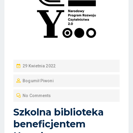
P
29 Kwietnia 2022
O
Bogumił Piwoni
S
T
No Comments
E
D
Szkolna biblioteka
O
beneficjentem
N