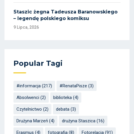
Staszic żegna Tadeusza Baranowskiego
– legendę polskiego komiksu
9 Lipca, 2026
Popular Tagi
#informacja
(217)
#RenataPisze
(3)
Absolwenci
(2)
biblioteka
(4)
Czytelnictwo
(2)
debata
(3)
Drużyna Marzeń
(4)
drużyna Staszica
(16)
Erasmus
(4)
fotografia
(8)
Fotorelacja
(91)