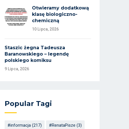
Otwieramy dodatkową
klasę biologiczno-
chemiczną
10 Lipca, 2026
Staszic żegna Tadeusza
Baranowskiego – legendę
polskiego komiksu
9 Lipca, 2026
Popular Tagi
#informacja
(217)
#RenataPisze
(3)