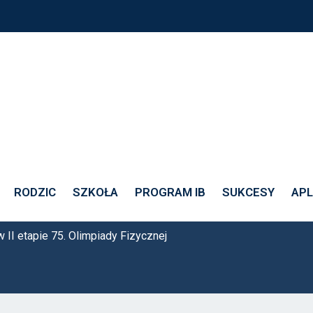
 klasy 4D w II eta
ycznej
RODZIC
SZKOŁA
PROGRAM IB
SUKCESY
APL
 II etapie 75. Olimpiady Fizycznej