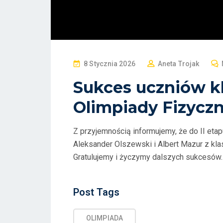
P
8 Stycznia 2026
Aneta Trojak
O
Sukces uczniów kl
S
Olimpiady Fizyczn
T
E
D
Z przyjemnością informujemy, że do II etap
O
Aleksander Olszewski i Albert Mazur z kla
N
Gratulujemy i życzymy dalszych sukcesów.
Post
Post Tags
Tags
OLIMPIADA