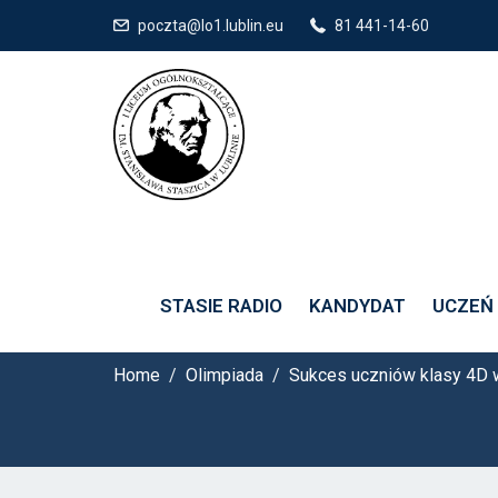
poczta@lo1.lublin.eu
81 441-14-60
Sukces uczniów
Olimpiady Fiz
STASIE RADIO
KANDYDAT
UCZEŃ
Home
Olimpiada
Sukces uczniów klasy 4D w