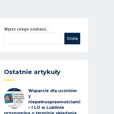
Wpisz czego szukasz...
Szukaj
Ostatnie artykuły
Wsparcie dla uczniów
z
niepełnosprawnościami
– I LO w Lublinie
przypomina o terminie składania