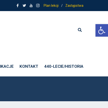
Plan lekcji
/
Zastępstwa
Ot
pie 75.
IKACJE
KONTAKT
440-LECIE/HISTORIA