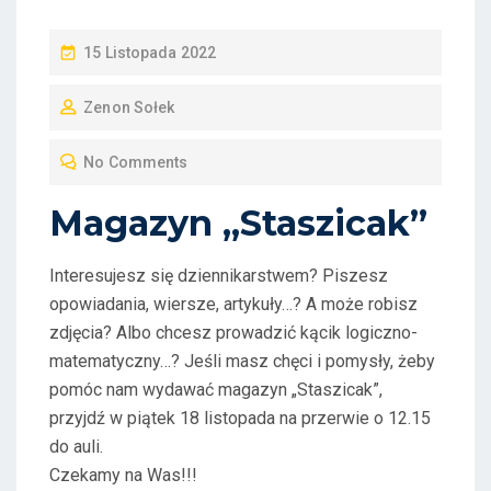
P
15 Listopada 2022
O
Zenon Sołek
S
T
No Comments
E
D
Magazyn „Staszicak”
O
N
Interesujesz się dziennikarstwem? Piszesz
opowiadania, wiersze, artykuły…? A może robisz
zdjęcia? Albo chcesz prowadzić kącik logiczno-
matematyczny…? Jeśli masz chęci i pomysły, żeby
pomóc nam wydawać magazyn „Staszicak”,
przyjdź w piątek 18 listopada na przerwie o 12.15
do auli.
Czekamy na Was!!!