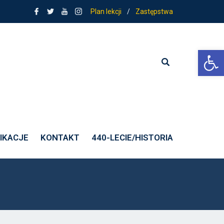
Plan lekcji
/
Zastępstwa
Ot
IKACJE
KONTAKT
440-LECIE/HISTORIA