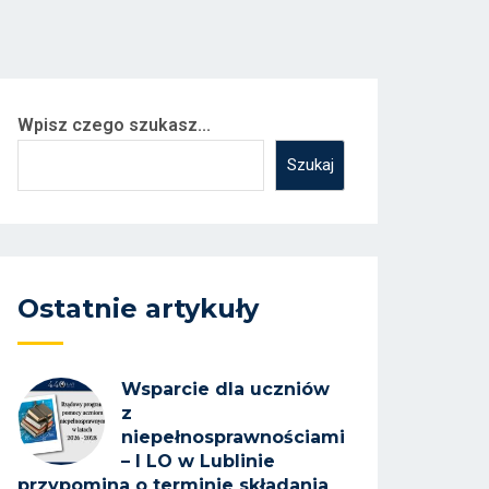
Wpisz czego szukasz...
Szukaj
Ostatnie artykuły
Wsparcie dla uczniów
z
niepełnosprawnościami
– I LO w Lublinie
przypomina o terminie składania