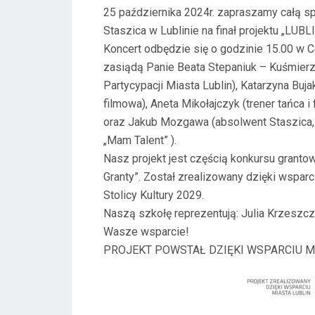
25 października 2024r. zapraszamy całą s
E
Staszica w Lublinie na finał projektu „LU
D
Koncert odbędzie się o godzinie 15.00 w Ce
O
zasiądą Panie Beata Stepaniuk – Kuśmierza
N
Partycypacji Miasta Lublin), Katarzyna Buja
filmowa), Aneta Mikołajczyk (trener tańca i
oraz Jakub Mozgawa (absolwent Staszica, le
„Mam Talent” ).
Nasz projekt jest
cz
ęścią konkursu grant
Granty”. Został zrealizowany dzięki wsparci
Stolicy Kultury 2029.
Naszą szkołę reprezentują: Julia Krzeszcz
Wasze wsparcie!
PROJEKT POWSTAŁ DZIĘKI WSPARCIU M