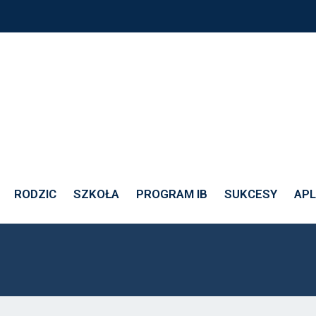
ALENT
RODZIC
SZKOŁA
PROGRAM IB
SUKCESY
APL
ALENT