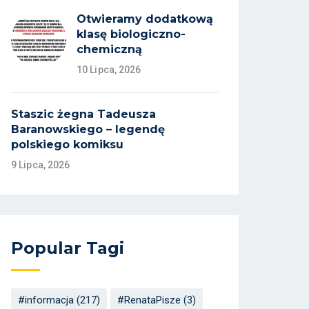
Otwieramy dodatkową
klasę biologiczno-
chemiczną
10 Lipca, 2026
Staszic żegna Tadeusza
Baranowskiego – legendę
polskiego komiksu
9 Lipca, 2026
Popular Tagi
#informacja
(217)
#RenataPisze
(3)