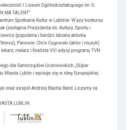
połeczność I Liceum Ogólnokształcącego im. S.
BLIN MA TALENT”.
ntrum Spotkania Kultur w Lublinie. W jury konkursu
k (zastępca Prezydenta ds. Kultury, Sportu i
kiewicz (popularna i bardzo lubiana aktorka
 fitness), Panowie: Chris Cugowski (aktor i muzyk)
karz, malarz i finalista VIII edycji programu TVN
owego dla Samorządów Uczniowskich „SUper
u Miasta Lublin i wpisuje się w ideę Europejskiej
yk oraz zespół Andrzej Blacha Band. Liczymy na
IASTA LUBLIN