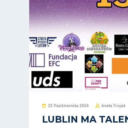
P
23 Października 2024
Aneta Trojak
O
LUBLIN MA TALE
S
T