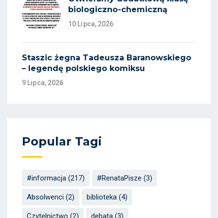
biologiczno-chemiczną
10 Lipca, 2026
Staszic żegna Tadeusza Baranowskiego
– legendę polskiego komiksu
9 Lipca, 2026
Popular Tagi
#informacja
(217)
#RenataPisze
(3)
Absolwenci
(2)
biblioteka
(4)
Czytelnictwo
(2)
debata
(3)