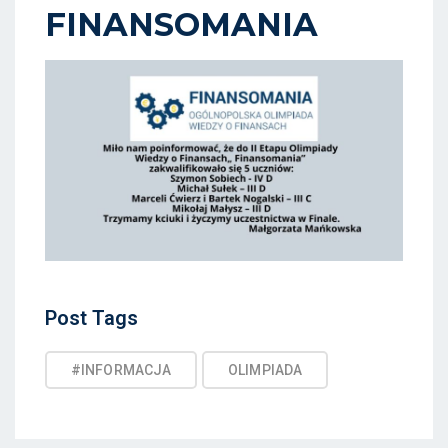
D
FINANSOMANIA
O
N
Post
Post Tags
Tags
#INFORMACJA
OLIMPIADA