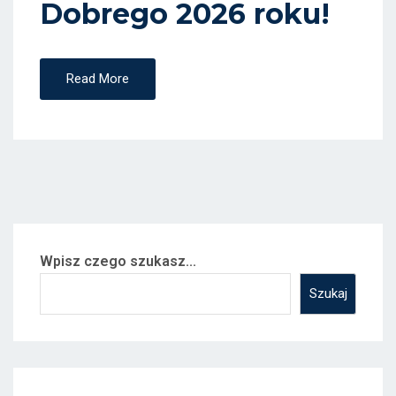
Dobrego 2026 roku!
O
N
Read More
Wpisz czego szukasz...
Szukaj