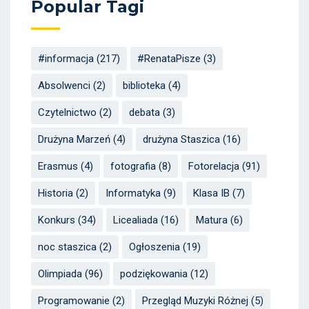
Popular Tagi
#informacja
(217)
#RenataPisze
(3)
Absolwenci
(2)
biblioteka
(4)
Czytelnictwo
(2)
debata
(3)
Drużyna Marzeń
(4)
drużyna Staszica
(16)
Erasmus
(4)
fotografia
(8)
Fotorelacja
(91)
Historia
(2)
Informatyka
(9)
Klasa IB
(7)
Konkurs
(34)
Licealiada
(16)
Matura
(6)
noc staszica
(2)
Ogłoszenia
(19)
Olimpiada
(96)
podziękowania
(12)
Programowanie
(2)
Przegląd Muzyki Różnej
(5)