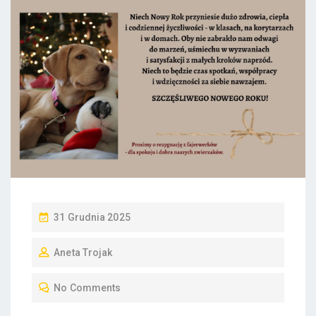
P
31 Grudnia 2025
O
Aneta Trojak
S
T
No Comments
E
D