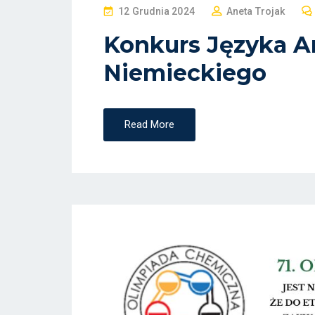
P
12 Grudnia 2024
Aneta Trojak
O
Konkurs Języka An
S
Niemieckiego
T
E
D
O
Read More
N