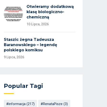
Otwieramy dodatkową
klasę biologiczno-
chemiczną
10 Lipca, 2026
Staszic żegna Tadeusza
Baranowskiego – legendę
polskiego komiksu
9 Lipca, 2026
Popular Tagi
#informacja
(217)
#RenataPisze
(3)