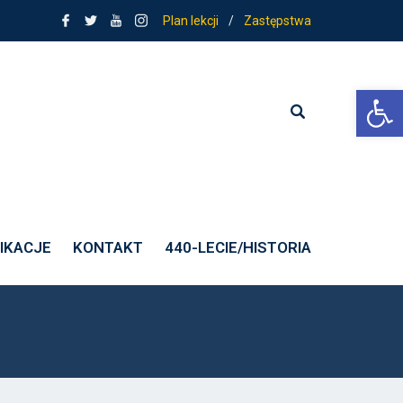
Plan lekcji
/
Zastępstwa
Ot
IKACJE
KONTAKT
440-LECIE/HISTORIA