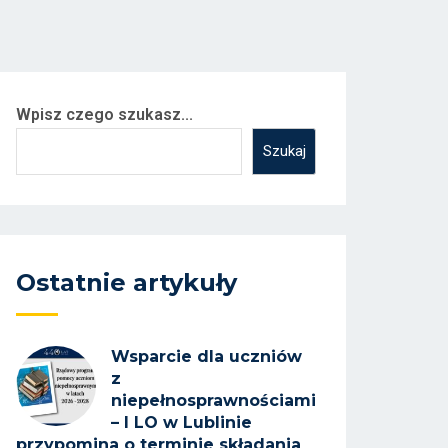
Wpisz czego szukasz...
Szukaj
Ostatnie artykuły
Wsparcie dla uczniów
z
niepełnosprawnościami
– I LO w Lublinie
przypomina o terminie składania