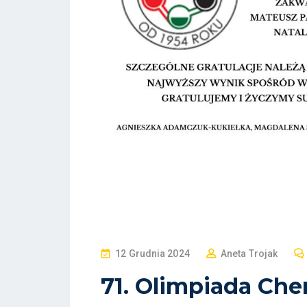
P
12 Grudnia 2024
Aneta Trojak
O
71. Olimpiada Ch
S
T