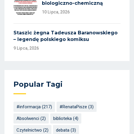
biologiczno-chemiczną
10 Lipca, 2026
Staszic żegna Tadeusza Baranowskiego
– legendę polskiego komiksu
9 Lipca, 2026
Popular Tagi
#informacja
(217)
#RenataPisze
(3)
Absolwenci
(2)
biblioteka
(4)
Czytelnictwo
(2)
debata
(3)