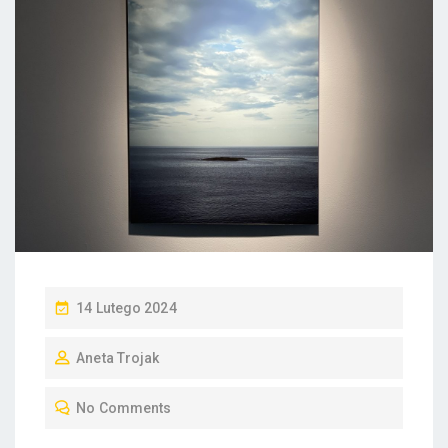
P
14 Lutego 2024
O
Aneta Trojak
S
T
No Comments
E
D