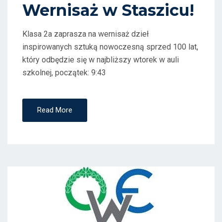
D
Wernisaż w Staszicu!
O
N
Klasa 2a zaprasza na wernisaż dzieł
inspirowanych sztuką nowoczesną sprzed 100 lat,
który odbędzie się w najbliższy wtorek w auli
szkolnej, początek: 9:43
Read More