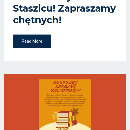
Staszicu! Zapraszamy
N
chętnych!
Read More