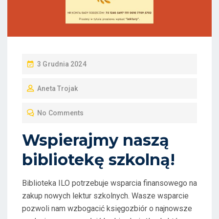
P
3 Grudnia 2024
O
Aneta Trojak
S
T
No Comments
E
D
Wspierajmy naszą
O
bibliotekę szkolną!
N
Biblioteka ILO potrzebuje wsparcia finansowego na
zakup nowych lektur szkolnych. Wasze wsparcie
pozwoli nam wzbogacić księgozbiór o najnowsze