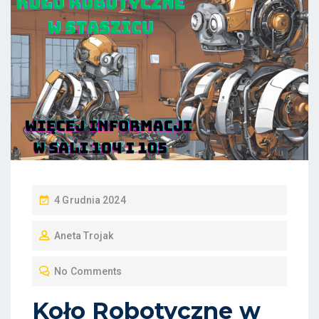
P
4 Grudnia 2024
O
Aneta Trojak
S
T
No Comments
E
D
Koło Robotyczne w
O