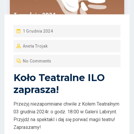
P
1 Grudnia 2024
O
Aneta Trojak
S
T
No Comments
E
D
Koło Teatralne ILO
O
zaprasza!
N
Przeżyj niezapomniane chwile z Kołem Teatralnym
03 grudnia 2024r. o godz. 18:00 w Galerii Labirynt.
Przyjdź na spektakl i daj się porwać magii teatru!
Zapraszamy!