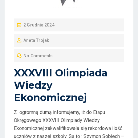
P
2 Grudnia 2024
O
Aneta Trojak
S
T
No Comments
E
D
XXXVIII Olimpiada
O
Wiedzy
N
Ekonomicznej
Z ogromną dumą informujemy, iż do Etapu
Okręgowego XXXVIII Olimpiady Wiedzy
Ekonomicznej zakwalifikowała się rekordowa ilość
uczniów z naszej szkoły. Są to : Szymon Sobiech –