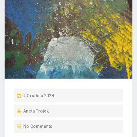
P
2 Grudnia 2024
O
Aneta Trojak
S
T
No Comments
E