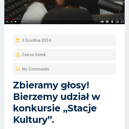
P
3 Grudnia 2024
O
Zenon Sołek
S
T
No Comments
E
D
Zbieramy głosy!
O
Bierzemy udział w
N
konkursie „Stacje
Kultury”.