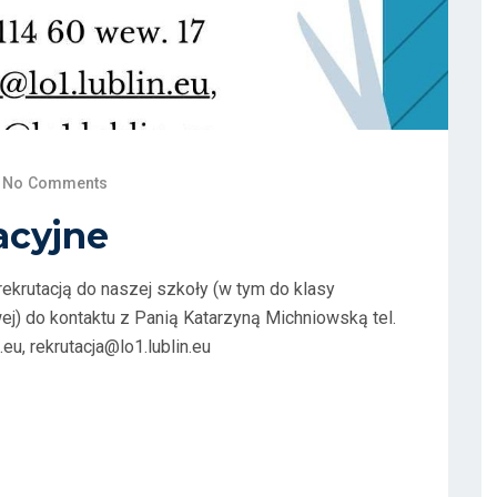
No Comments
acyjne
krutacją do naszej szkoły (w tym do klasy
j) do kontaktu z Panią Katarzyną Michniowską tel.
u, rekrutacja@lo1.lublin.eu