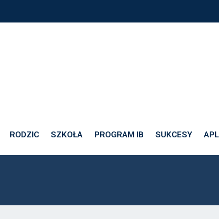
-12
RODZIC
SZKOŁA
PROGRAM IB
SUKCESY
APL