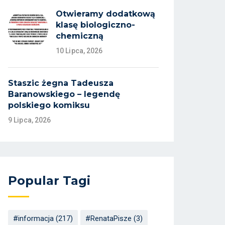
Otwieramy dodatkową
klasę biologiczno-
chemiczną
10 Lipca, 2026
Staszic żegna Tadeusza
Baranowskiego – legendę
polskiego komiksu
9 Lipca, 2026
Popular Tagi
#informacja
(217)
#RenataPisze
(3)