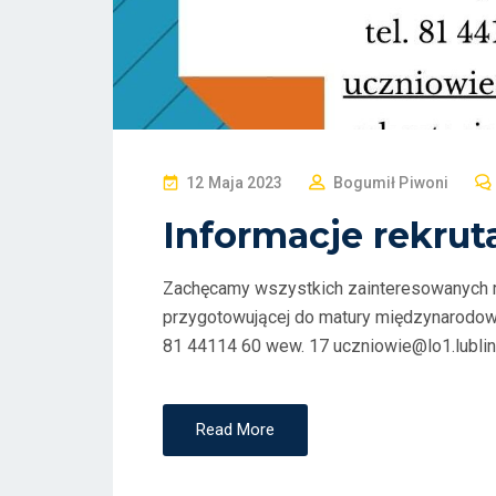
P
12 Maja 2023
Bogumił Piwoni
O
Informacje rekrut
S
T
Zachęcamy wszystkich zainteresowanych re
E
przygotowującej do matury międzynarodowe
D
81 44114 60 wew. 17 uczniowie@lo1.lublin.e
O
N
Read More