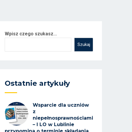
Wpisz czego szukasz...
Szukaj
Ostatnie artykuły
Wsparcie dla uczniów
z
niepełnosprawnościami
– I LO w Lublinie
przypomina o terminie składania