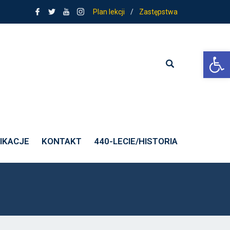
Plan lekcji
/
Zastępstwa
Ot
IKACJE
KONTAKT
440-LECIE/HISTORIA